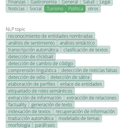
Finanzas
Gastronomía
General
Salud
Legal
Noticias
Social
Turismo
Política
otros
NLP topic
reconocimiento de entidades nombradas
análisis de sentimiento
análisis sintáctico
transcripción automática
clasificación de textos
detección de clickbait
detección de cambio de código
comprensión lingüística
detección de noticias falsas
detección de odio
detección de sátira
elaboración de perfiles
enlace de entidades
etiquetado de roles semánticos
extracción de información
extracción de relaciones
factuality
generación de texto
indexación de textos
recuperación de información
traducción automática
modelado de temas
morfología
paráfrasis