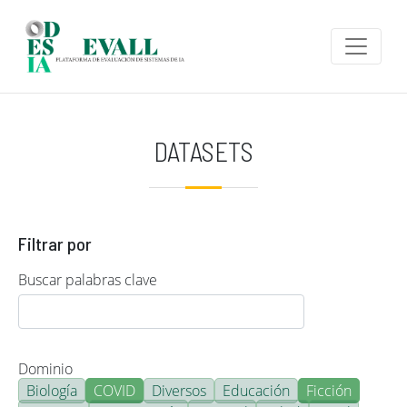
Pasar al contenido principal
DATASETS
Filtrar por
Buscar palabras clave
Dominio
Biología
COVID
Diversos
Educación
Ficción