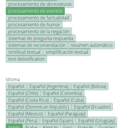
procesamiento de abreviaturas
procesamiento de eventos
procesamiento de factualidad
procesamiento de humor
procesamiento de la negación
sistemas de pregunta-respuesta
sistemas de recomendación
resumen automático
similitud textual
simplificación textual
text detoxification
Idioma
Español
Español (Argentina)
Español (Bolivia)
Español (Chile)
Español (Colombia)
Español (Costa Rica)
Español (Cuba)
Español (Dominican Republic)
Español (Ecuador)
Español (Mexico)
Español (Paraguay)
Español (Peru)
Español (Spain)
Español (Uruguay)
Inglés
Árabe
Alemán
Farsi
Francés
Guarani