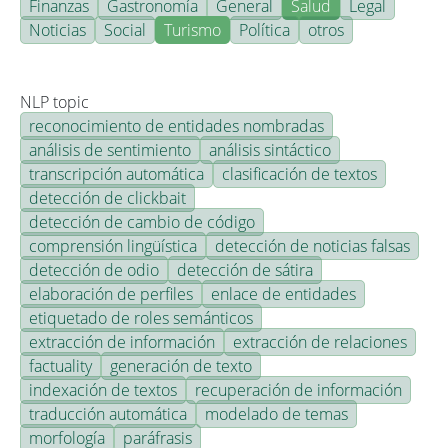
Finanzas
Gastronomía
General
Salud
Legal
Noticias
Social
Turismo
Política
otros
NLP topic
reconocimiento de entidades nombradas
análisis de sentimiento
análisis sintáctico
transcripción automática
clasificación de textos
detección de clickbait
detección de cambio de código
comprensión lingüística
detección de noticias falsas
detección de odio
detección de sátira
elaboración de perfiles
enlace de entidades
etiquetado de roles semánticos
extracción de información
extracción de relaciones
factuality
generación de texto
indexación de textos
recuperación de información
traducción automática
modelado de temas
morfología
paráfrasis