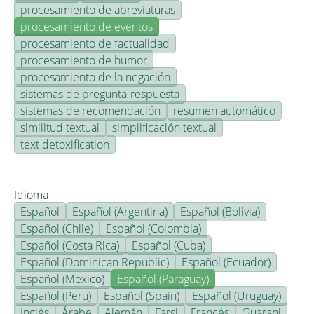
procesamiento de abreviaturas
procesamiento de eventos
procesamiento de factualidad
procesamiento de humor
procesamiento de la negación
sistemas de pregunta-respuesta
sistemas de recomendación
resumen automático
similitud textual
simplificación textual
text detoxification
Idioma
Español
Español (Argentina)
Español (Bolivia)
Español (Chile)
Español (Colombia)
Español (Costa Rica)
Español (Cuba)
Español (Dominican Republic)
Español (Ecuador)
Español (Mexico)
Español (Paraguay)
Español (Peru)
Español (Spain)
Español (Uruguay)
Inglés
Árabe
Alemán
Farsi
Francés
Guarani