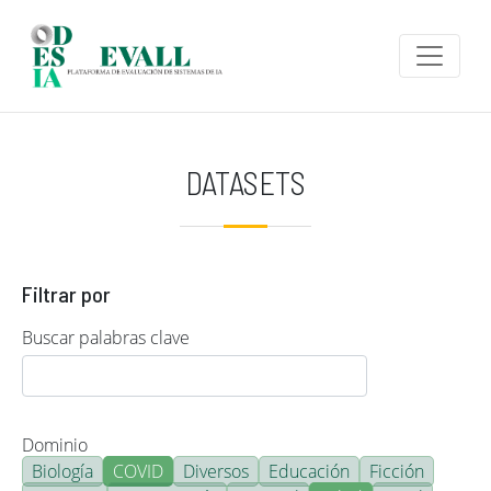
Pasar al contenido principal
DATASETS
Filtrar por
Buscar palabras clave
Dominio
Biología
COVID
Diversos
Educación
Ficción