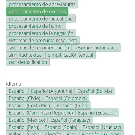
procesamiento de abreviaturas
procesamiento de eventos
procesamiento de factualidad
procesamiento de humor
procesamiento de la negación
sistemas de pregunta-respuesta
sistemas de recomendación
resumen automático
similitud textual
simplificación textual
text detoxification
Idioma
Español
Español (Argentina)
Español (Bolivia)
Español (Chile)
Español (Colombia)
Español (Costa Rica)
Español (Cuba)
Español (Dominican Republic)
Español (Ecuador)
Español (Mexico)
Español (Paraguay)
Español (Peru)
Español (Spain)
Español (Uruguay)
Inglés
Árabe
Alemán
Farsi
Francés
Guarani