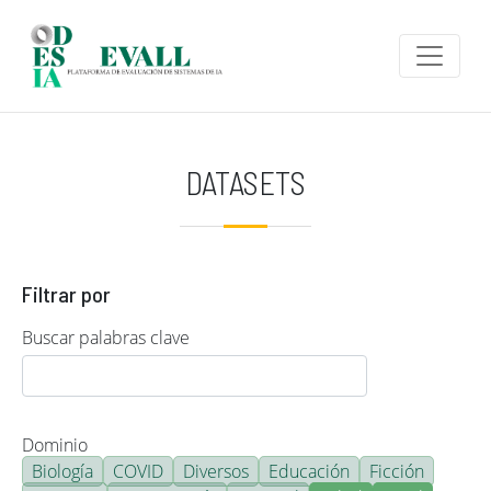
Pasar al contenido principal
DATASETS
Filtrar por
Buscar palabras clave
Dominio
Biología
COVID
Diversos
Educación
Ficción