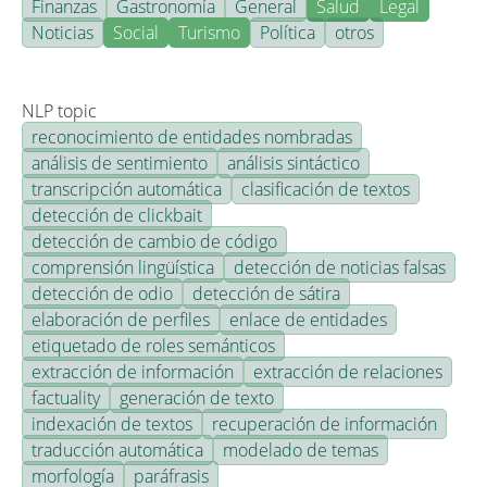
Finanzas
Gastronomía
General
Salud
Legal
Noticias
Social
Turismo
Política
otros
NLP topic
reconocimiento de entidades nombradas
análisis de sentimiento
análisis sintáctico
transcripción automática
clasificación de textos
detección de clickbait
detección de cambio de código
comprensión lingüística
detección de noticias falsas
detección de odio
detección de sátira
elaboración de perfiles
enlace de entidades
etiquetado de roles semánticos
extracción de información
extracción de relaciones
factuality
generación de texto
indexación de textos
recuperación de información
traducción automática
modelado de temas
morfología
paráfrasis