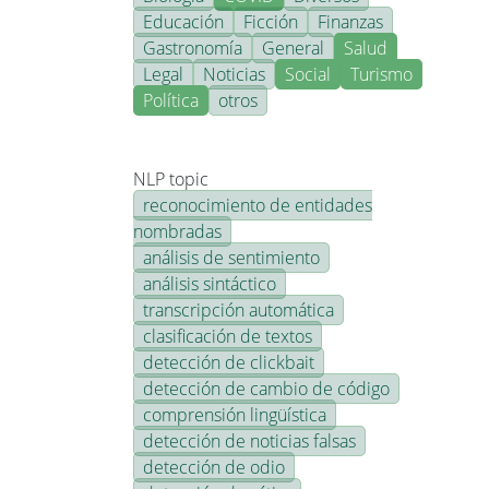
Educación
Ficción
Finanzas
Gastronomía
General
Salud
Legal
Noticias
Social
Turismo
Política
otros
NLP topic
reconocimiento de entidades
nombradas
análisis de sentimiento
análisis sintáctico
transcripción automática
clasificación de textos
detección de clickbait
detección de cambio de código
comprensión lingüística
detección de noticias falsas
detección de odio