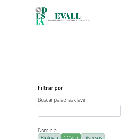
Pasar al contenido principal
Filtrar por
Buscar palabras clave
Dominio
Biología
COVID
Diversos