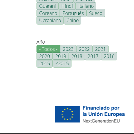
Guarani
Hindi
Italiano
Coreano
Portugués
Sueco
Ucraniano
Chino
Año
- Todos -
2023
2022
2021
2020
2019
2018
2017
2016
2015
<2015