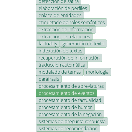
detección de sátira
elaboración de perfiles
enlace de entidades
etiquetado de roles semánticos
extracción de información
extracción de relaciones
factuality
generación de texto
indexación de textos
recuperación de información
traducción automática
modelado de temas
morfología
paráfrasis
procesamiento de abreviaturas
procesamiento de eventos
procesamiento de factualidad
procesamiento de humor
procesamiento de la negación
sistemas de pregunta-respuesta
sistemas de recomendación