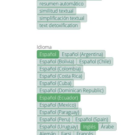
resumen automático
similitud textual
simplificación textual
text detoxification
Idioma
Español
Español (Argentina)
Español (Bolivia)
Español (Chile)
Español (Colombia)
Español (Costa Rica)
Español (Cuba)
Español (Dominican Republic)
Español (Ecuador)
Español (Mexico)
Español (Paraguay)
Español (Peru)
Español (Spain)
Español (Uruguay)
Inglés
Árabe
Alemán
Farsi
Francés