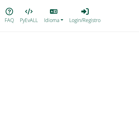
Lang
Login_Registro
FAQ
PyEvALL
Idioma
Login/Registro