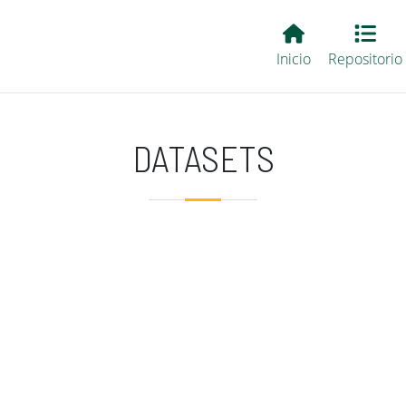
Main EvALL
Inicio
Repositorio
DATASETS