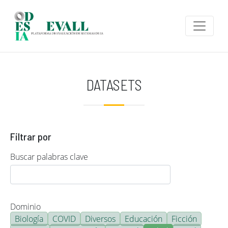
Pasar al contenido principal
DATASETS
Filtrar por
Buscar palabras clave
Dominio
Biología
COVID
Diversos
Educación
Ficción