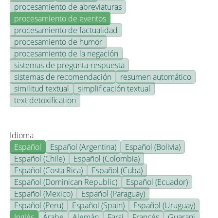
procesamiento de abreviaturas
procesamiento de eventos
procesamiento de factualidad
procesamiento de humor
procesamiento de la negación
sistemas de pregunta-respuesta
sistemas de recomendación
resumen automático
similitud textual
simplificación textual
text detoxification
Idioma
Español
Español (Argentina)
Español (Bolivia)
Español (Chile)
Español (Colombia)
Español (Costa Rica)
Español (Cuba)
Español (Dominican Republic)
Español (Ecuador)
Español (Mexico)
Español (Paraguay)
Español (Peru)
Español (Spain)
Español (Uruguay)
Inglés
Árabe
Alemán
Farsi
Francés
Guarani