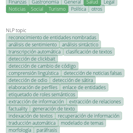
Finanzas
Gastronomía
General
Salud
Legal
Noticias
Social
Turismo
Política
otros
NLP topic
reconocimiento de entidades nombradas
análisis de sentimiento
análisis sintáctico
transcripción automática
clasificación de textos
detección de clickbait
detección de cambio de código
comprensión lingüística
detección de noticias falsas
detección de odio
detección de sátira
elaboración de perfiles
enlace de entidades
etiquetado de roles semánticos
extracción de información
extracción de relaciones
factuality
generación de texto
indexación de textos
recuperación de información
traducción automática
modelado de temas
morfología
paráfrasis