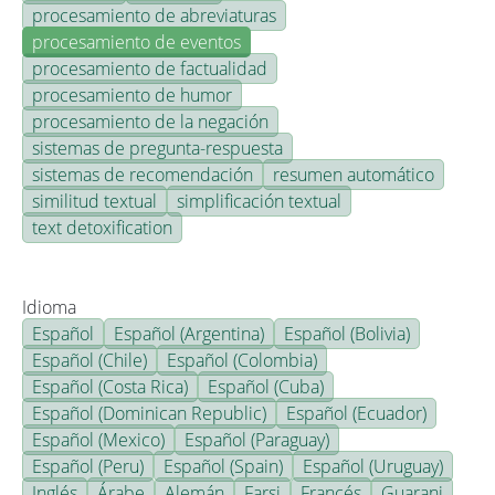
procesamiento de abreviaturas
procesamiento de eventos
procesamiento de factualidad
procesamiento de humor
procesamiento de la negación
sistemas de pregunta-respuesta
sistemas de recomendación
resumen automático
similitud textual
simplificación textual
text detoxification
Idioma
Español
Español (Argentina)
Español (Bolivia)
Español (Chile)
Español (Colombia)
Español (Costa Rica)
Español (Cuba)
Español (Dominican Republic)
Español (Ecuador)
Español (Mexico)
Español (Paraguay)
Español (Peru)
Español (Spain)
Español (Uruguay)
Inglés
Árabe
Alemán
Farsi
Francés
Guarani