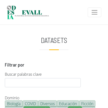
Pasar al contenido principal
DATASETS
Filtrar por
Buscar palabras clave
Dominio
Biología
COVID
Diversos
Educación
Ficción