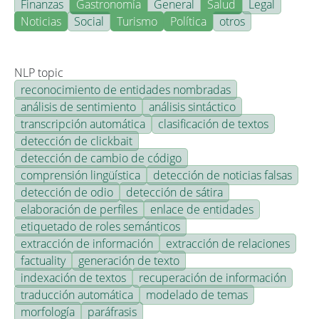
Finanzas
Gastronomía
General
Salud
Legal
Noticias
Social
Turismo
Política
otros
NLP topic
reconocimiento de entidades nombradas
análisis de sentimiento
análisis sintáctico
transcripción automática
clasificación de textos
detección de clickbait
detección de cambio de código
comprensión lingüística
detección de noticias falsas
detección de odio
detección de sátira
elaboración de perfiles
enlace de entidades
etiquetado de roles semánticos
extracción de información
extracción de relaciones
factuality
generación de texto
indexación de textos
recuperación de información
traducción automática
modelado de temas
morfología
paráfrasis