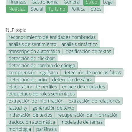
Finanzas
Gastronomía
General
Salud
Legal
Noticias
Social
Turismo
Política
otros
NLP topic
reconocimiento de entidades nombradas
análisis de sentimiento
análisis sintáctico
transcripción automática
clasificación de textos
detección de clickbait
detección de cambio de código
comprensión lingüística
detección de noticias falsas
detección de odio
detección de sátira
elaboración de perfiles
enlace de entidades
etiquetado de roles semánticos
extracción de información
extracción de relaciones
factuality
generación de texto
indexación de textos
recuperación de información
traducción automática
modelado de temas
morfología
paráfrasis