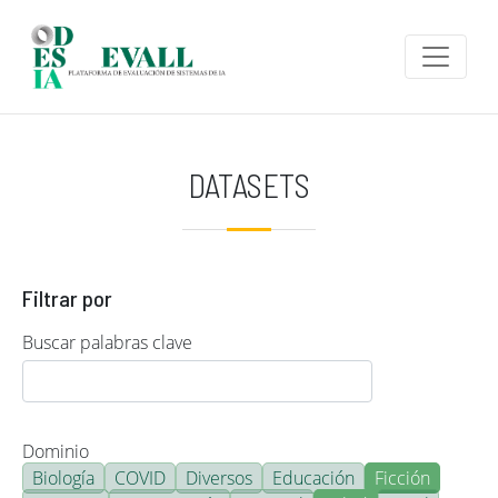
Pasar al contenido principal
DATASETS
Filtrar por
Buscar palabras clave
Dominio
Biología
COVID
Diversos
Educación
Ficción