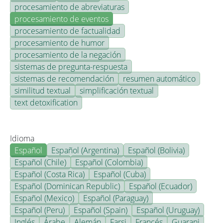
procesamiento de abreviaturas
procesamiento de eventos
procesamiento de factualidad
procesamiento de humor
procesamiento de la negación
sistemas de pregunta-respuesta
sistemas de recomendación
resumen automático
similitud textual
simplificación textual
text detoxification
Idioma
Español
Español (Argentina)
Español (Bolivia)
Español (Chile)
Español (Colombia)
Español (Costa Rica)
Español (Cuba)
Español (Dominican Republic)
Español (Ecuador)
Español (Mexico)
Español (Paraguay)
Español (Peru)
Español (Spain)
Español (Uruguay)
Inglés
Árabe
Alemán
Farsi
Francés
Guarani