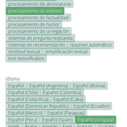
procesamiento de abreviaturas
procesamiento de eventos
procesamiento de factualidad
procesamiento de humor
procesamiento de la negación
sistemas de pregunta-respuesta
sistemas de recomendación
resumen automático
similitud textual
simplificación textual
text detoxification
Idioma
Español
Español (Argentina)
Español (Bolivia)
Español (Chile)
Español (Colombia)
Español (Costa Rica)
Español (Cuba)
Español (Dominican Republic)
Español (Ecuador)
Español (Mexico)
Español (Paraguay)
Español (Peru)
Español (Spain)
Español (Uruguay)
Inglés
Árabe
Alemán
Farsi
Francés
Guarani