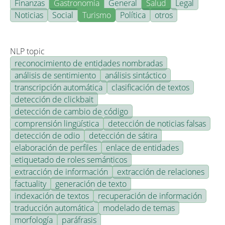
Finanzas
Gastronomía
General
Salud
Legal
Noticias
Social
Turismo
Política
otros
NLP topic
reconocimiento de entidades nombradas
análisis de sentimiento
análisis sintáctico
transcripción automática
clasificación de textos
detección de clickbait
detección de cambio de código
comprensión lingüística
detección de noticias falsas
detección de odio
detección de sátira
elaboración de perfiles
enlace de entidades
etiquetado de roles semánticos
extracción de información
extracción de relaciones
factuality
generación de texto
indexación de textos
recuperación de información
traducción automática
modelado de temas
morfología
paráfrasis