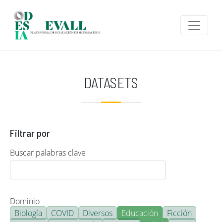
Pasar al contenido principal
DATASETS
Filtrar por
Buscar palabras clave
Dominio
Biología
COVID
Diversos
Educación
Ficción