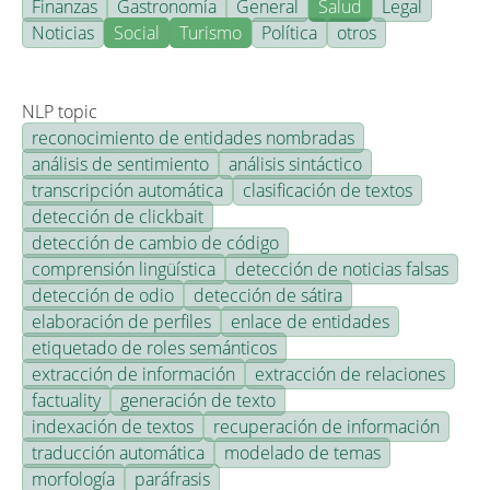
Finanzas
Gastronomía
General
Salud
Legal
Noticias
Social
Turismo
Política
otros
NLP topic
reconocimiento de entidades nombradas
análisis de sentimiento
análisis sintáctico
transcripción automática
clasificación de textos
detección de clickbait
detección de cambio de código
comprensión lingüística
detección de noticias falsas
detección de odio
detección de sátira
elaboración de perfiles
enlace de entidades
etiquetado de roles semánticos
extracción de información
extracción de relaciones
factuality
generación de texto
indexación de textos
recuperación de información
traducción automática
modelado de temas
morfología
paráfrasis