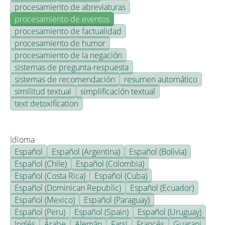
procesamiento de abreviaturas
procesamiento de eventos
procesamiento de factualidad
procesamiento de humor
procesamiento de la negación
sistemas de pregunta-respuesta
sistemas de recomendación
resumen automático
similitud textual
simplificación textual
text detoxification
Idioma
Español
Español (Argentina)
Español (Bolivia)
Español (Chile)
Español (Colombia)
Español (Costa Rica)
Español (Cuba)
Español (Dominican Republic)
Español (Ecuador)
Español (Mexico)
Español (Paraguay)
Español (Peru)
Español (Spain)
Español (Uruguay)
Inglés
Árabe
Alemán
Farsi
Francés
Guarani