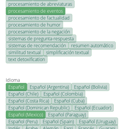
procesamiento de abreviaturas
procesamiento de eventos
procesamiento de factualidad
procesamiento de humor
procesamiento de la negación
sistemas de pregunta-respuesta
sistemas de recomendación
resumen automático
similitud textual
simplificación textual
text detoxification
Idioma
Español
Español (Argentina)
Español (Bolivia)
Español (Chile)
Español (Colombia)
Español (Costa Rica)
Español (Cuba)
Español (Dominican Republic)
Español (Ecuador)
Español (Mexico)
Español (Paraguay)
Español (Peru)
Español (Spain)
Español (Uruguay)
Inglés
Árabe
Alemán
Farsi
Francés
Guarani