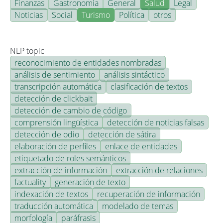
Finanzas
Gastronomía
General
Salud
Legal
Noticias
Social
Turismo
Política
otros
NLP topic
reconocimiento de entidades nombradas
análisis de sentimiento
análisis sintáctico
transcripción automática
clasificación de textos
detección de clickbait
detección de cambio de código
comprensión lingüística
detección de noticias falsas
detección de odio
detección de sátira
elaboración de perfiles
enlace de entidades
etiquetado de roles semánticos
extracción de información
extracción de relaciones
factuality
generación de texto
indexación de textos
recuperación de información
traducción automática
modelado de temas
morfología
paráfrasis