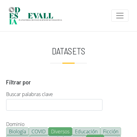
Pasar al contenido principal
DATASETS
Filtrar por
Buscar palabras clave
Dominio
Biología
COVID
Diversos
Educación
Ficción