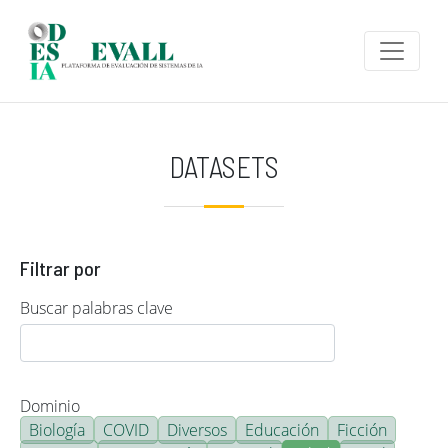
Pasar al contenido principal
DATASETS
Filtrar por
Buscar palabras clave
Dominio
Biología
COVID
Diversos
Educación
Ficción