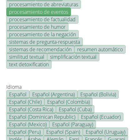
procesamiento de abreviaturas
procesamiento de eventos
procesamiento de factualidad
procesamiento de humor
procesamiento de la negación
sistemas de pregunta-respuesta
sistemas de recomendación
resumen automático
similitud textual
simplificación textual
text detoxification
Idioma
Español
Español (Argentina)
Español (Bolivia)
Español (Chile)
Español (Colombia)
Español (Costa Rica)
Español (Cuba)
Español (Dominican Republic)
Español (Ecuador)
Español (Mexico)
Español (Paraguay)
Español (Peru)
Español (Spain)
Español (Uruguay)
Inglés
Árabe
Alemán
Farsi
Francés
Guarani