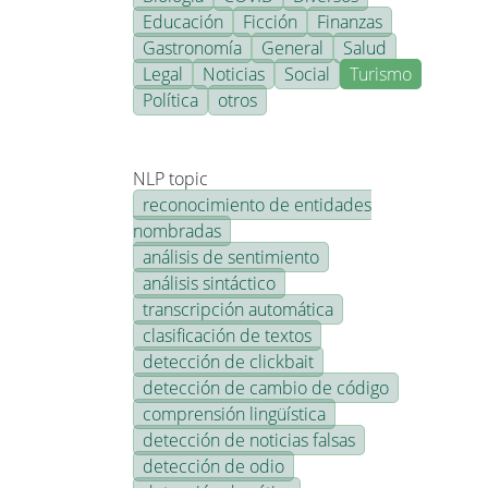
Educación
Ficción
Finanzas
Gastronomía
General
Salud
Legal
Noticias
Social
Turismo
Política
otros
NLP topic
reconocimiento de entidades
nombradas
análisis de sentimiento
análisis sintáctico
transcripción automática
clasificación de textos
detección de clickbait
detección de cambio de código
comprensión lingüística
detección de noticias falsas
detección de odio