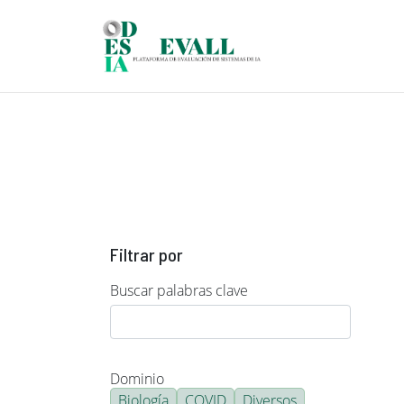
Pasar al contenido principal
Filtrar por
Buscar palabras clave
Dominio
Biología
COVID
Diversos