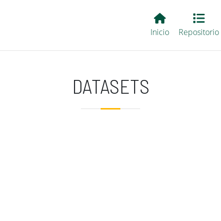
Main EvALL
Inicio
Repositorio
DATASETS