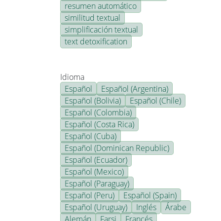
resumen automático
similitud textual
simplificación textual
text detoxification
Idioma
Español
Español (Argentina)
Español (Bolivia)
Español (Chile)
Español (Colombia)
Español (Costa Rica)
Español (Cuba)
Español (Dominican Republic)
Español (Ecuador)
Español (Mexico)
Español (Paraguay)
Español (Peru)
Español (Spain)
Español (Uruguay)
Inglés
Árabe
Alemán
Farsi
Francés