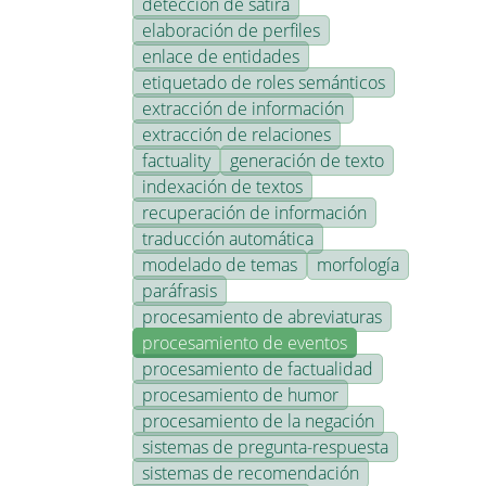
detección de sátira
elaboración de perfiles
enlace de entidades
etiquetado de roles semánticos
extracción de información
extracción de relaciones
factuality
generación de texto
indexación de textos
recuperación de información
traducción automática
modelado de temas
morfología
paráfrasis
procesamiento de abreviaturas
procesamiento de eventos
procesamiento de factualidad
procesamiento de humor
procesamiento de la negación
sistemas de pregunta-respuesta
sistemas de recomendación