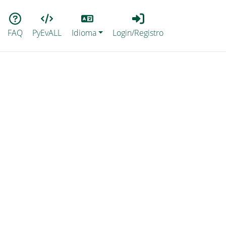
Lang
Login_Registro
FAQ
PyEvALL
Idioma
Login/Registro