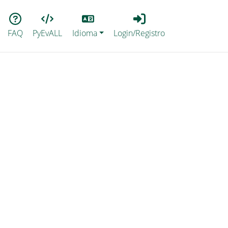
Lang
Login_Registro
FAQ
PyEvALL
Idioma
Login/Registro