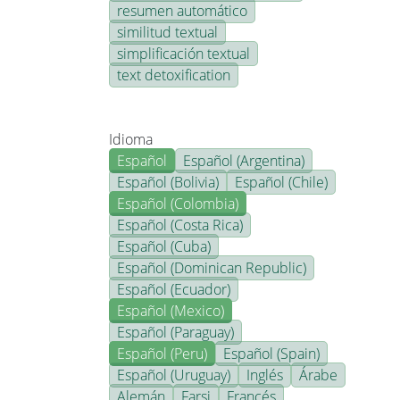
resumen automático
similitud textual
simplificación textual
text detoxification
Idioma
Español
Español (Argentina)
Español (Bolivia)
Español (Chile)
Español (Colombia)
Español (Costa Rica)
Español (Cuba)
Español (Dominican Republic)
Español (Ecuador)
Español (Mexico)
Español (Paraguay)
Español (Peru)
Español (Spain)
Español (Uruguay)
Inglés
Árabe
Alemán
Farsi
Francés