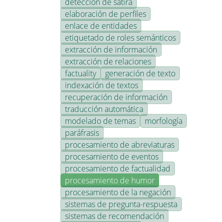
detección de sátira
elaboración de perfiles
enlace de entidades
etiquetado de roles semánticos
extracción de información
extracción de relaciones
factuality
generación de texto
indexación de textos
recuperación de información
traducción automática
modelado de temas
morfología
paráfrasis
procesamiento de abreviaturas
procesamiento de eventos
procesamiento de factualidad
procesamiento de humor
procesamiento de la negación
sistemas de pregunta-respuesta
sistemas de recomendación