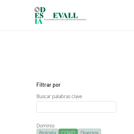
Pasar al contenido principal
Filtrar por
Buscar palabras clave
Dominio
Biología
COVID
Diversos