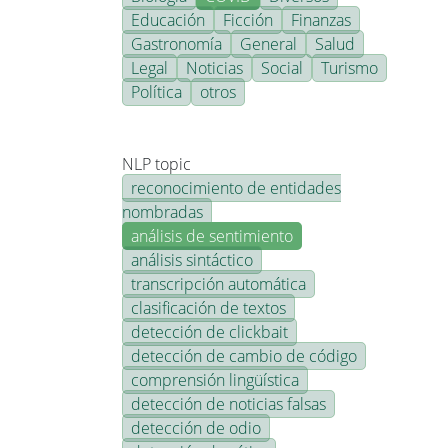
Educación
Ficción
Finanzas
Gastronomía
General
Salud
Legal
Noticias
Social
Turismo
Política
otros
NLP topic
reconocimiento de entidades
nombradas
análisis de sentimiento
análisis sintáctico
transcripción automática
clasificación de textos
detección de clickbait
detección de cambio de código
comprensión lingüística
detección de noticias falsas
detección de odio