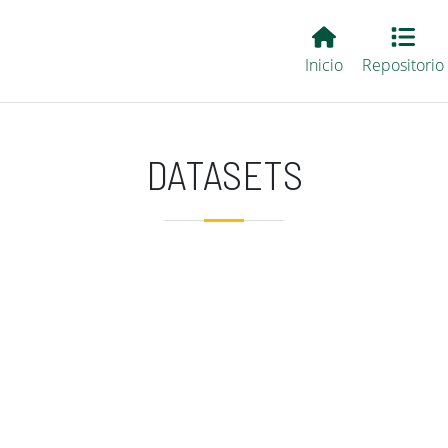
Main EvALL
Inicio
Repositorio
DATASETS