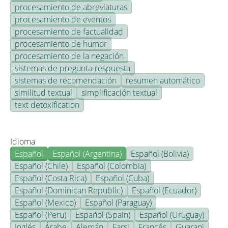
procesamiento de abreviaturas
procesamiento de eventos
procesamiento de factualidad
procesamiento de humor
procesamiento de la negación
sistemas de pregunta-respuesta
sistemas de recomendación
resumen automático
similitud textual
simplificación textual
text detoxification
Idioma
Español
Español (Argentina)
Español (Bolivia)
Español (Chile)
Español (Colombia)
Español (Costa Rica)
Español (Cuba)
Español (Dominican Republic)
Español (Ecuador)
Español (Mexico)
Español (Paraguay)
Español (Peru)
Español (Spain)
Español (Uruguay)
Inglés
Árabe
Alemán
Farsi
Francés
Guarani