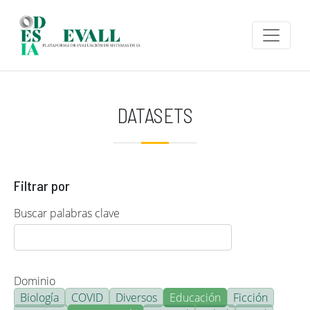
Pasar al contenido principal
DATASETS
Filtrar por
Buscar palabras clave
Dominio
Biología
COVID
Diversos
Educación
Ficción