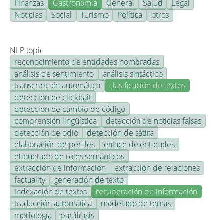
Finanzas
Gastronomía
General
Salud
Legal
Noticias
Social
Turismo
Política
otros
NLP topic
reconocimiento de entidades nombradas
análisis de sentimiento
análisis sintáctico
transcripción automática
clasificación de textos
detección de clickbait
detección de cambio de código
comprensión lingüística
detección de noticias falsas
detección de odio
detección de sátira
elaboración de perfiles
enlace de entidades
etiquetado de roles semánticos
extracción de información
extracción de relaciones
factuality
generación de texto
indexación de textos
recuperación de información
traducción automática
modelado de temas
morfología
paráfrasis