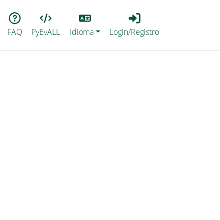
Lang
Login_Registro
FAQ
PyEvALL
Idioma
Login/Registro