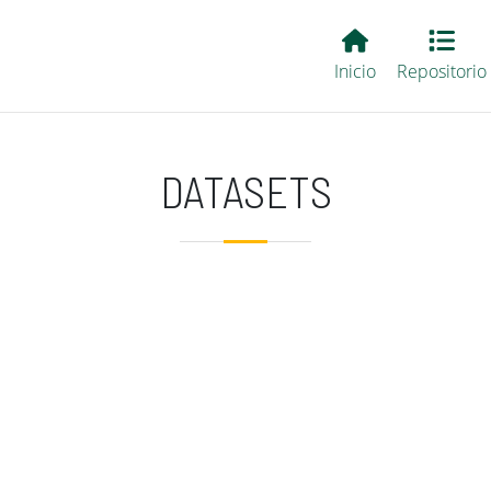
Main EvALL
Inicio
Repositorio
DATASETS