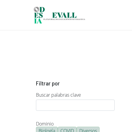
Pasar al contenido principal
Filtrar por
Buscar palabras clave
Dominio
Biología
COVID
Diversos