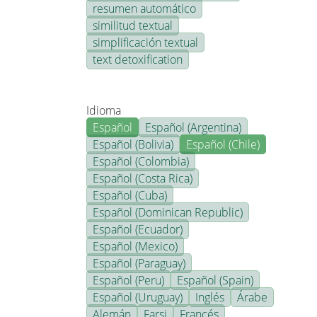
resumen automático
similitud textual
simplificación textual
text detoxification
Idioma
Español
Español (Argentina)
Español (Bolivia)
Español (Chile)
Español (Colombia)
Español (Costa Rica)
Español (Cuba)
Español (Dominican Republic)
Español (Ecuador)
Español (Mexico)
Español (Paraguay)
Español (Peru)
Español (Spain)
Español (Uruguay)
Inglés
Árabe
Alemán
Farsi
Francés