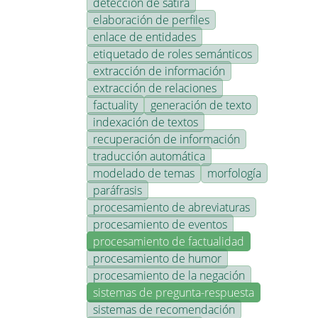
detección de sátira
elaboración de perfiles
enlace de entidades
etiquetado de roles semánticos
extracción de información
extracción de relaciones
factuality
generación de texto
indexación de textos
recuperación de información
traducción automática
modelado de temas
morfología
paráfrasis
procesamiento de abreviaturas
procesamiento de eventos
procesamiento de factualidad
procesamiento de humor
procesamiento de la negación
sistemas de pregunta-respuesta
sistemas de recomendación