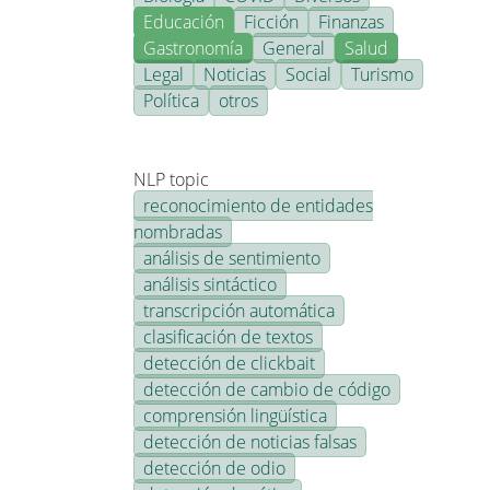
Educación
Ficción
Finanzas
Gastronomía
General
Salud
Legal
Noticias
Social
Turismo
Política
otros
NLP topic
reconocimiento de entidades
nombradas
análisis de sentimiento
análisis sintáctico
transcripción automática
clasificación de textos
detección de clickbait
detección de cambio de código
comprensión lingüística
detección de noticias falsas
detección de odio