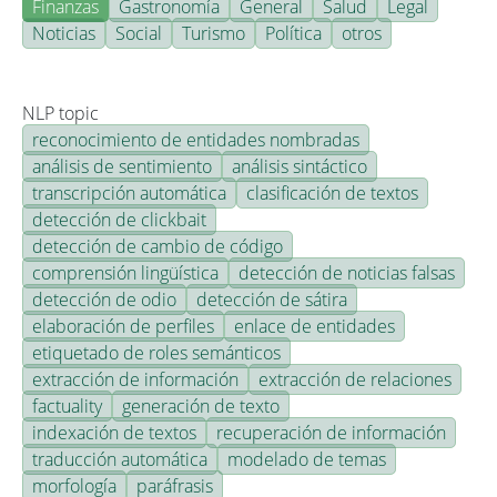
Finanzas
Gastronomía
General
Salud
Legal
Noticias
Social
Turismo
Política
otros
NLP topic
reconocimiento de entidades nombradas
análisis de sentimiento
análisis sintáctico
transcripción automática
clasificación de textos
detección de clickbait
detección de cambio de código
comprensión lingüística
detección de noticias falsas
detección de odio
detección de sátira
elaboración de perfiles
enlace de entidades
etiquetado de roles semánticos
extracción de información
extracción de relaciones
factuality
generación de texto
indexación de textos
recuperación de información
traducción automática
modelado de temas
morfología
paráfrasis