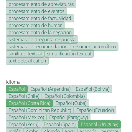
procesamiento de abreviaturas
procesamiento de eventos
procesamiento de factualidad
procesamiento de humor
procesamiento de la negación
sistemas de pregunta-respuesta
sistemas de recomendación
resumen automático
similitud textual
simplificación textual
text detoxification
Idioma
Español
Español (Argentina)
Español (Bolivia)
Español (Chile)
Español (Colombia)
Español (Costa Rica)
Español (Cuba)
Español (Dominican Republic)
Español (Ecuador)
Español (Mexico)
Español (Paraguay)
Español (Peru)
Español (Spain)
Español (Uruguay)
Inglés
Árabe
Alemán
Farsi
Francés
Guarani