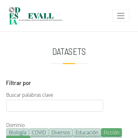
Pasar al contenido principal
DATASETS
Filtrar por
Buscar palabras clave
Dominio
Biología
COVID
Diversos
Educación
Ficción