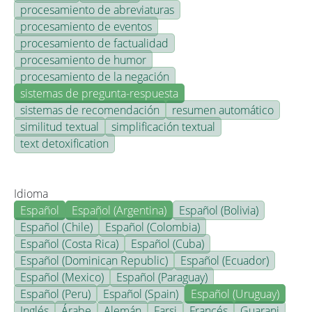
procesamiento de abreviaturas
procesamiento de eventos
procesamiento de factualidad
procesamiento de humor
procesamiento de la negación
sistemas de pregunta-respuesta
sistemas de recomendación
resumen automático
similitud textual
simplificación textual
text detoxification
Idioma
Español
Español (Argentina)
Español (Bolivia)
Español (Chile)
Español (Colombia)
Español (Costa Rica)
Español (Cuba)
Español (Dominican Republic)
Español (Ecuador)
Español (Mexico)
Español (Paraguay)
Español (Peru)
Español (Spain)
Español (Uruguay)
Inglés
Árabe
Alemán
Farsi
Francés
Guarani