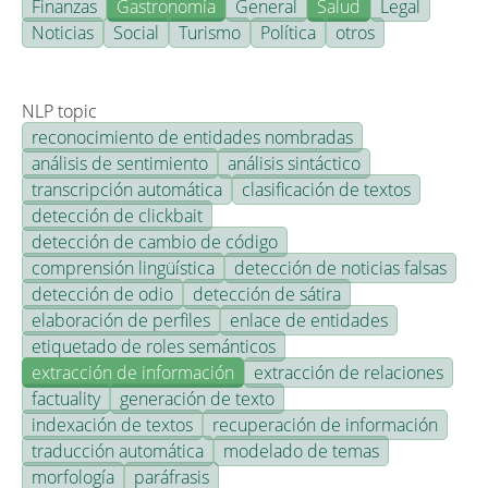
Finanzas
Gastronomía
General
Salud
Legal
Noticias
Social
Turismo
Política
otros
NLP topic
reconocimiento de entidades nombradas
análisis de sentimiento
análisis sintáctico
transcripción automática
clasificación de textos
detección de clickbait
detección de cambio de código
comprensión lingüística
detección de noticias falsas
detección de odio
detección de sátira
elaboración de perfiles
enlace de entidades
etiquetado de roles semánticos
extracción de información
extracción de relaciones
factuality
generación de texto
indexación de textos
recuperación de información
traducción automática
modelado de temas
morfología
paráfrasis