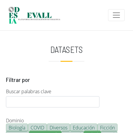
Pasar al contenido principal
DATASETS
Filtrar por
Buscar palabras clave
Dominio
Biología
COVID
Diversos
Educación
Ficción