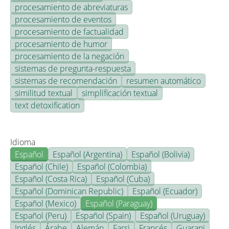
procesamiento de abreviaturas
procesamiento de eventos
procesamiento de factualidad
procesamiento de humor
procesamiento de la negación
sistemas de pregunta-respuesta
sistemas de recomendación
resumen automático
similitud textual
simplificación textual
text detoxification
Idioma
Español
Español (Argentina)
Español (Bolivia)
Español (Chile)
Español (Colombia)
Español (Costa Rica)
Español (Cuba)
Español (Dominican Republic)
Español (Ecuador)
Español (Mexico)
Español (Paraguay)
Español (Peru)
Español (Spain)
Español (Uruguay)
Inglés
Árabe
Alemán
Farsi
Francés
Guarani