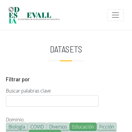
Pasar al contenido principal
DATASETS
Filtrar por
Buscar palabras clave
Dominio
Biología
COVID
Diversos
Educación
Ficción