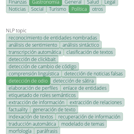
Finanzas
Gastronomía
General
Salud
Legal
Noticias
Social
Turismo
Política
otros
NLP topic
reconocimiento de entidades nombradas
análisis de sentimiento
análisis sintáctico
transcripción automática
clasificación de textos
detección de clickbait
detección de cambio de código
comprensión lingüística
detección de noticias falsas
detección de odio
detección de sátira
elaboración de perfiles
enlace de entidades
etiquetado de roles semánticos
extracción de información
extracción de relaciones
factuality
generación de texto
indexación de textos
recuperación de información
traducción automática
modelado de temas
morfología
paráfrasis