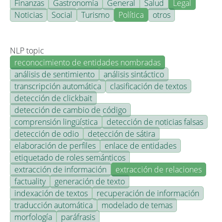
Finanzas
Gastronomía
General
Salud
Legal
Noticias
Social
Turismo
Política
otros
NLP topic
reconocimiento de entidades nombradas
análisis de sentimiento
análisis sintáctico
transcripción automática
clasificación de textos
detección de clickbait
detección de cambio de código
comprensión lingüística
detección de noticias falsas
detección de odio
detección de sátira
elaboración de perfiles
enlace de entidades
etiquetado de roles semánticos
extracción de información
extracción de relaciones
factuality
generación de texto
indexación de textos
recuperación de información
traducción automática
modelado de temas
morfología
paráfrasis