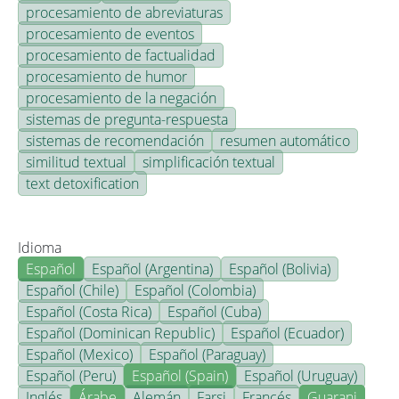
procesamiento de abreviaturas
procesamiento de eventos
procesamiento de factualidad
procesamiento de humor
procesamiento de la negación
sistemas de pregunta-respuesta
sistemas de recomendación
resumen automático
similitud textual
simplificación textual
text detoxification
Idioma
Español
Español (Argentina)
Español (Bolivia)
Español (Chile)
Español (Colombia)
Español (Costa Rica)
Español (Cuba)
Español (Dominican Republic)
Español (Ecuador)
Español (Mexico)
Español (Paraguay)
Español (Peru)
Español (Spain)
Español (Uruguay)
Inglés
Árabe
Alemán
Farsi
Francés
Guarani