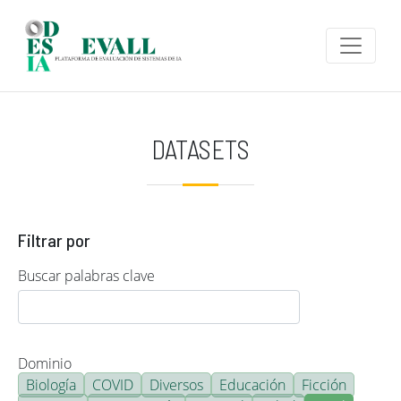
Pasar al contenido principal
DATASETS
Filtrar por
Buscar palabras clave
Dominio
Biología
COVID
Diversos
Educación
Ficción