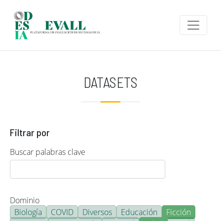
Pasar al contenido principal
DATASETS
Filtrar por
Buscar palabras clave
Dominio
Biología
COVID
Diversos
Educación
Ficción