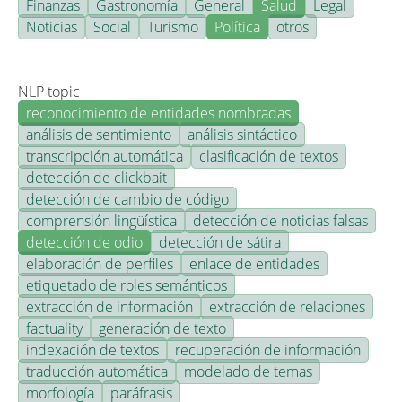
Finanzas
Gastronomía
General
Salud
Legal
Noticias
Social
Turismo
Política
otros
NLP topic
reconocimiento de entidades nombradas
análisis de sentimiento
análisis sintáctico
transcripción automática
clasificación de textos
detección de clickbait
detección de cambio de código
comprensión lingüística
detección de noticias falsas
detección de odio
detección de sátira
elaboración de perfiles
enlace de entidades
etiquetado de roles semánticos
extracción de información
extracción de relaciones
factuality
generación de texto
indexación de textos
recuperación de información
traducción automática
modelado de temas
morfología
paráfrasis