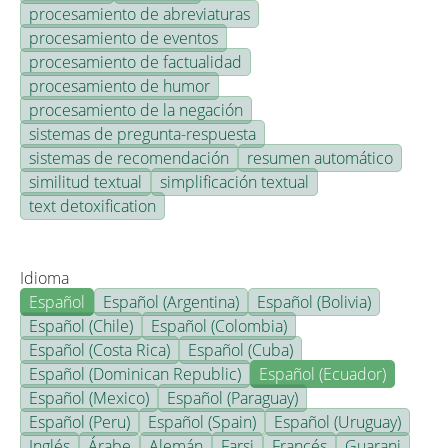
procesamiento de abreviaturas
procesamiento de eventos
procesamiento de factualidad
procesamiento de humor
procesamiento de la negación
sistemas de pregunta-respuesta
sistemas de recomendación
resumen automático
similitud textual
simplificación textual
text detoxification
Idioma
Español
Español (Argentina)
Español (Bolivia)
Español (Chile)
Español (Colombia)
Español (Costa Rica)
Español (Cuba)
Español (Dominican Republic)
Español (Ecuador)
Español (Mexico)
Español (Paraguay)
Español (Peru)
Español (Spain)
Español (Uruguay)
Inglés
Árabe
Alemán
Farsi
Francés
Guarani