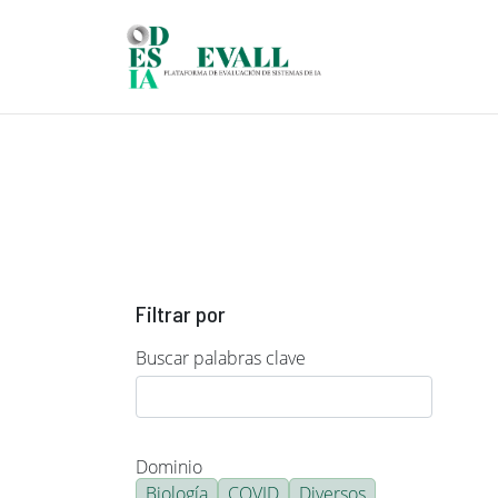
Pasar al contenido principal
Filtrar por
Buscar palabras clave
Dominio
Biología
COVID
Diversos