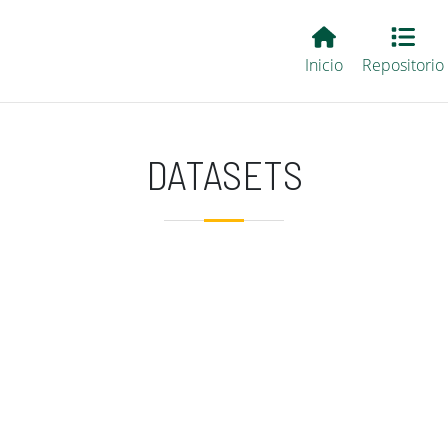
Main EvALL
Inicio
Repositorio
DATASETS