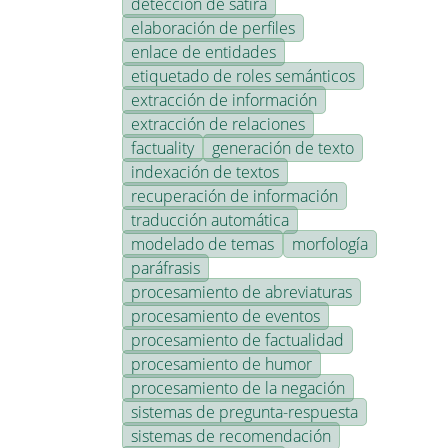
detección de sátira
elaboración de perfiles
enlace de entidades
etiquetado de roles semánticos
extracción de información
extracción de relaciones
factuality
generación de texto
indexación de textos
recuperación de información
traducción automática
modelado de temas
morfología
paráfrasis
procesamiento de abreviaturas
procesamiento de eventos
procesamiento de factualidad
procesamiento de humor
procesamiento de la negación
sistemas de pregunta-respuesta
sistemas de recomendación