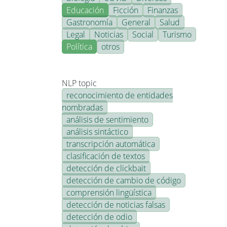
Educación
Ficción
Finanzas
Gastronomía
General
Salud
Legal
Noticias
Social
Turismo
Política
otros
NLP topic
reconocimiento de entidades
nombradas
análisis de sentimiento
análisis sintáctico
transcripción automática
clasificación de textos
detección de clickbait
detección de cambio de código
comprensión lingüística
detección de noticias falsas
detección de odio