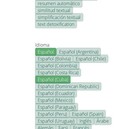
resumen automático
similitud textual
simplificación textual
text detoxification
Idioma
Español
Español (Argentina)
Español (Bolivia)
Español (Chile)
Español (Colombia)
Español (Costa Rica)
Español (Cuba)
Español (Dominican Republic)
Español (Ecuador)
Español (Mexico)
Español (Paraguay)
Español (Peru)
Español (Spain)
Español (Uruguay)
Inglés
Árabe
Alemán
Farsi
Francés