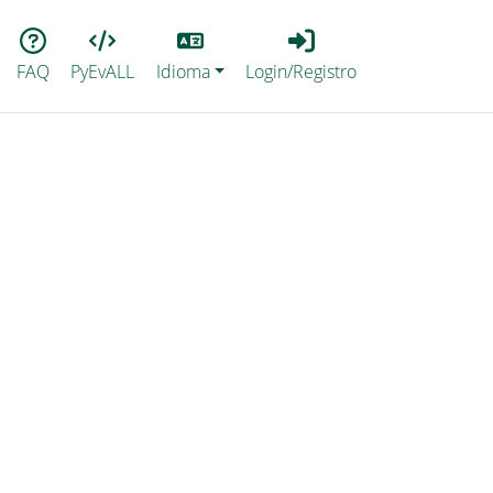
Lang
Login_Registro
FAQ
PyEvALL
Idioma
Login/Registro