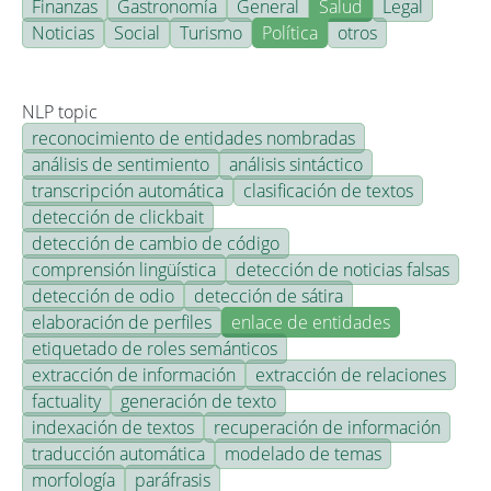
Finanzas
Gastronomía
General
Salud
Legal
Noticias
Social
Turismo
Política
otros
NLP topic
reconocimiento de entidades nombradas
análisis de sentimiento
análisis sintáctico
transcripción automática
clasificación de textos
detección de clickbait
detección de cambio de código
comprensión lingüística
detección de noticias falsas
detección de odio
detección de sátira
elaboración de perfiles
enlace de entidades
etiquetado de roles semánticos
extracción de información
extracción de relaciones
factuality
generación de texto
indexación de textos
recuperación de información
traducción automática
modelado de temas
morfología
paráfrasis