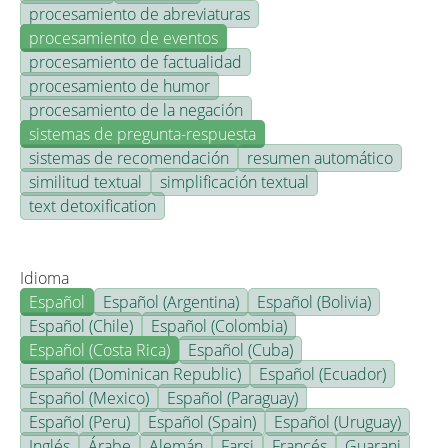
procesamiento de abreviaturas
procesamiento de eventos
procesamiento de factualidad
procesamiento de humor
procesamiento de la negación
sistemas de pregunta-respuesta
sistemas de recomendación
resumen automático
similitud textual
simplificación textual
text detoxification
Idioma
Español
Español (Argentina)
Español (Bolivia)
Español (Chile)
Español (Colombia)
Español (Costa Rica)
Español (Cuba)
Español (Dominican Republic)
Español (Ecuador)
Español (Mexico)
Español (Paraguay)
Español (Peru)
Español (Spain)
Español (Uruguay)
Inglés
Árabe
Alemán
Farsi
Francés
Guarani