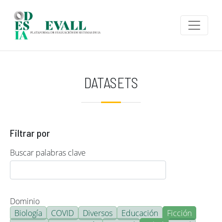
Pasar al contenido principal
DATASETS
Filtrar por
Buscar palabras clave
Dominio
Biología
COVID
Diversos
Educación
Ficción