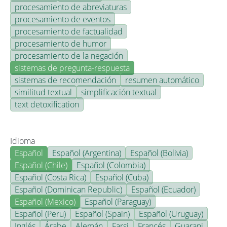
procesamiento de abreviaturas
procesamiento de eventos
procesamiento de factualidad
procesamiento de humor
procesamiento de la negación
sistemas de pregunta-respuesta
sistemas de recomendación
resumen automático
similitud textual
simplificación textual
text detoxification
Idioma
Español
Español (Argentina)
Español (Bolivia)
Español (Chile)
Español (Colombia)
Español (Costa Rica)
Español (Cuba)
Español (Dominican Republic)
Español (Ecuador)
Español (Mexico)
Español (Paraguay)
Español (Peru)
Español (Spain)
Español (Uruguay)
Inglés
Árabe
Alemán
Farsi
Francés
Guarani