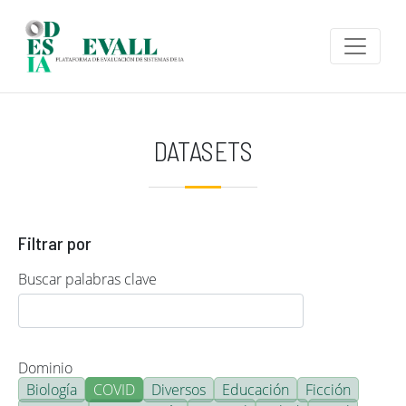
Pasar al contenido principal
DATASETS
Filtrar por
Buscar palabras clave
Dominio
Biología
COVID
Diversos
Educación
Ficción