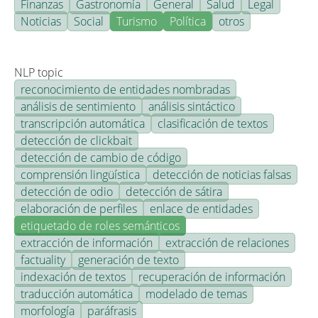
Finanzas
Gastronomía
General
Salud
Legal
Noticias
Social
Turismo
Política
otros
NLP topic
reconocimiento de entidades nombradas
análisis de sentimiento
análisis sintáctico
transcripción automática
clasificación de textos
detección de clickbait
detección de cambio de código
comprensión lingüística
detección de noticias falsas
detección de odio
detección de sátira
elaboración de perfiles
enlace de entidades
etiquetado de roles semánticos
extracción de información
extracción de relaciones
factuality
generación de texto
indexación de textos
recuperación de información
traducción automática
modelado de temas
morfología
paráfrasis