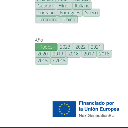
Guarani
Hindi
Italiano
Coreano
Portugués
Sueco
Ucraniano
Chino
Año
- Todos -
2023
2022
2021
2020
2019
2018
2017
2016
2015
<2015