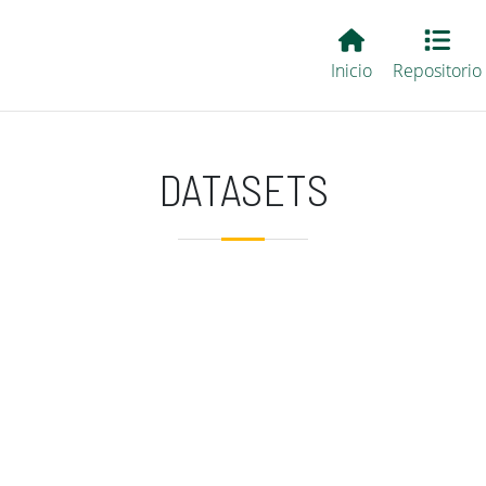
Main EvALL
Inicio
Repositorio
DATASETS