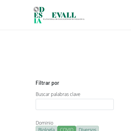
Pasar al contenido principal
Filtrar por
Buscar palabras clave
Dominio
Biología
COVID
Diversos