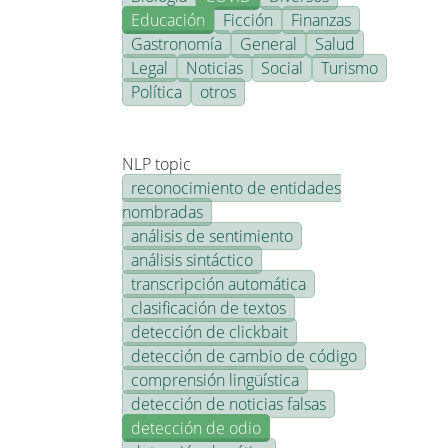
Educación
Ficción
Finanzas
Gastronomía
General
Salud
Legal
Noticias
Social
Turismo
Política
otros
NLP topic
reconocimiento de entidades
nombradas
análisis de sentimiento
análisis sintáctico
transcripción automática
clasificación de textos
detección de clickbait
detección de cambio de código
comprensión lingüística
detección de noticias falsas
detección de odio