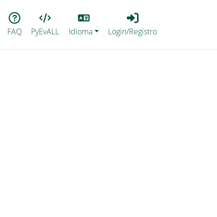
Lang
Login_Registro
FAQ
PyEvALL
Idioma
Login/Registro