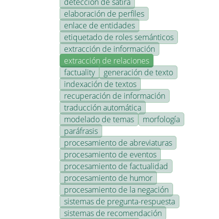
detección de sátira
elaboración de perfiles
enlace de entidades
etiquetado de roles semánticos
extracción de información
extracción de relaciones
factuality
generación de texto
indexación de textos
recuperación de información
traducción automática
modelado de temas
morfología
paráfrasis
procesamiento de abreviaturas
procesamiento de eventos
procesamiento de factualidad
procesamiento de humor
procesamiento de la negación
sistemas de pregunta-respuesta
sistemas de recomendación