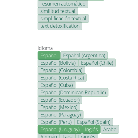
resumen automático
similitud textual
simplificación textual
text detoxification
Idioma
Español
Español (Argentina)
Español (Bolivia)
Español (Chile)
Español (Colombia)
Español (Costa Rica)
Español (Cuba)
Español (Dominican Republic)
Español (Ecuador)
Español (Mexico)
Español (Paraguay)
Español (Peru)
Español (Spain)
Español (Uruguay)
Inglés
Árabe
Alemán
Farsi
Francés