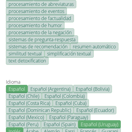
procesamiento de abreviaturas
procesamiento de eventos
procesamiento de factualidad
procesamiento de humor
procesamiento de la negación
sistemas de pregunta-respuesta
sistemas de recomendación
resumen automático
similitud textual
simplificación textual
text detoxification
Idioma
Español
Español (Argentina)
Español (Bolivia)
Español (Chile)
Español (Colombia)
Español (Costa Rica)
Español (Cuba)
Español (Dominican Republic)
Español (Ecuador)
Español (Mexico)
Español (Paraguay)
Español (Peru)
Español (Spain)
Español (Uruguay)
Inglés
Árabe
Alemán
Farsi
Francés
Guarani