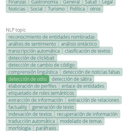
Finanzas
Gastronomía
General
Salud
Legal
Noticias
Social
Turismo
Política
otros
NLP topic
reconocimiento de entidades nombradas
análisis de sentimiento
análisis sintáctico
transcripción automática
clasificación de textos
detección de clickbait
detección de cambio de código
comprensión lingüística
detección de noticias falsas
detección de odio
detección de sátira
elaboración de perfiles
enlace de entidades
etiquetado de roles semánticos
extracción de información
extracción de relaciones
factuality
generación de texto
indexación de textos
recuperación de información
traducción automática
modelado de temas
morfología
paráfrasis