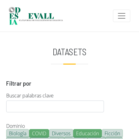
Pasar al contenido principal
DATASETS
Filtrar por
Buscar palabras clave
Dominio
Biología
COVID
Diversos
Educación
Ficción