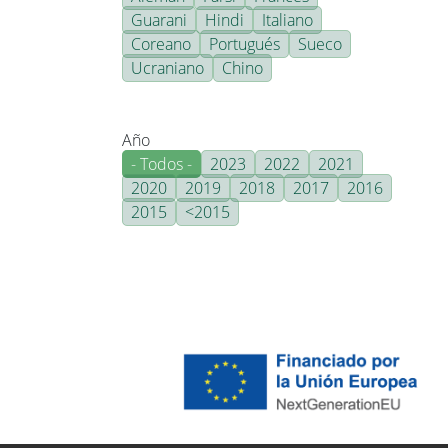
Guarani
Hindi
Italiano
Coreano
Portugués
Sueco
Ucraniano
Chino
Año
- Todos -
2023
2022
2021
2020
2019
2018
2017
2016
2015
<2015