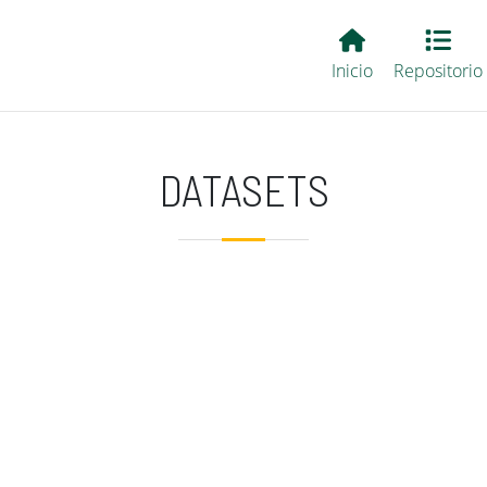
Main EvALL
Inicio
Repositorio
DATASETS