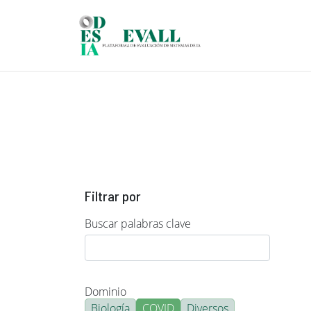
Pasar al contenido principal
Filtrar por
Buscar palabras clave
Dominio
Biología
COVID
Diversos