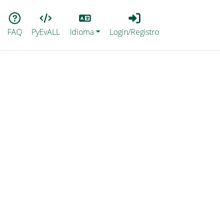
Lang
Login_Registro
FAQ
PyEvALL
Idioma
Login/Registro