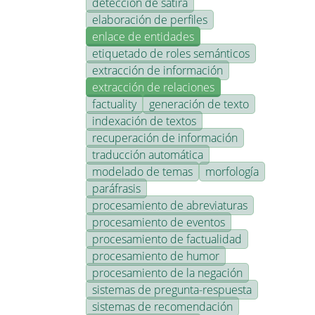
detección de sátira
elaboración de perfiles
enlace de entidades
etiquetado de roles semánticos
extracción de información
extracción de relaciones
factuality
generación de texto
indexación de textos
recuperación de información
traducción automática
modelado de temas
morfología
paráfrasis
procesamiento de abreviaturas
procesamiento de eventos
procesamiento de factualidad
procesamiento de humor
procesamiento de la negación
sistemas de pregunta-respuesta
sistemas de recomendación