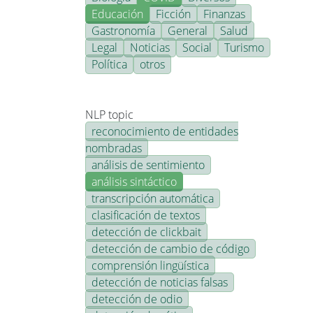
Educación
Ficción
Finanzas
Gastronomía
General
Salud
Legal
Noticias
Social
Turismo
Política
otros
NLP topic
reconocimiento de entidades
nombradas
análisis de sentimiento
análisis sintáctico
transcripción automática
clasificación de textos
detección de clickbait
detección de cambio de código
comprensión lingüística
detección de noticias falsas
detección de odio