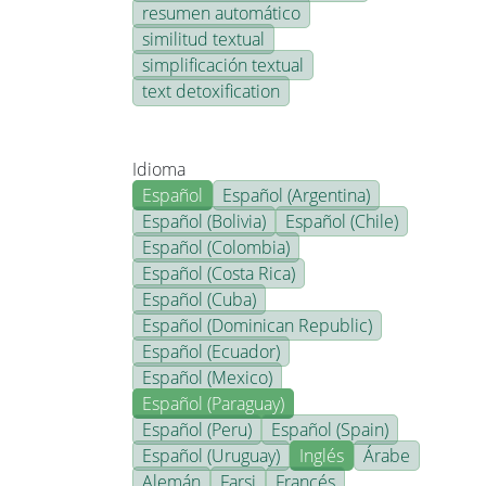
resumen automático
similitud textual
simplificación textual
text detoxification
Idioma
Español
Español (Argentina)
Español (Bolivia)
Español (Chile)
Español (Colombia)
Español (Costa Rica)
Español (Cuba)
Español (Dominican Republic)
Español (Ecuador)
Español (Mexico)
Español (Paraguay)
Español (Peru)
Español (Spain)
Español (Uruguay)
Inglés
Árabe
Alemán
Farsi
Francés