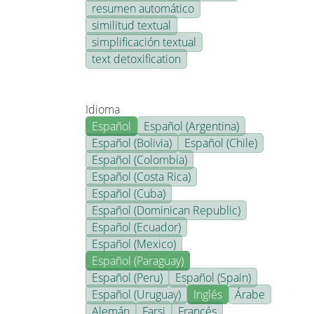
resumen automático
similitud textual
simplificación textual
text detoxification
Idioma
Español
Español (Argentina)
Español (Bolivia)
Español (Chile)
Español (Colombia)
Español (Costa Rica)
Español (Cuba)
Español (Dominican Republic)
Español (Ecuador)
Español (Mexico)
Español (Paraguay)
Español (Peru)
Español (Spain)
Español (Uruguay)
Inglés
Árabe
Alemán
Farsi
Francés