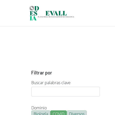
Pasar al contenido principal
Filtrar por
Buscar palabras clave
Dominio
Biología
COVID
Diversos