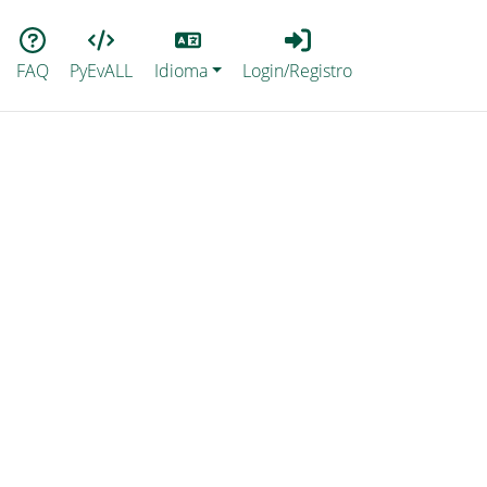
Lang
Login_Registro
FAQ
PyEvALL
Idioma
Login/Registro