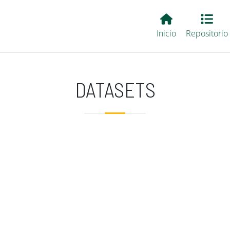
Main EvALL
Inicio
Repositorio
DATASETS