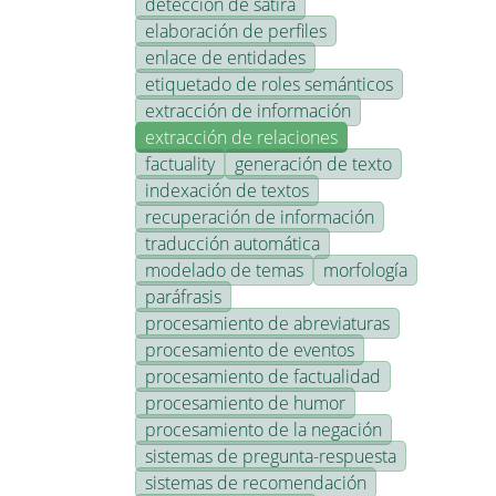
detección de sátira
elaboración de perfiles
enlace de entidades
etiquetado de roles semánticos
extracción de información
extracción de relaciones
factuality
generación de texto
indexación de textos
recuperación de información
traducción automática
modelado de temas
morfología
paráfrasis
procesamiento de abreviaturas
procesamiento de eventos
procesamiento de factualidad
procesamiento de humor
procesamiento de la negación
sistemas de pregunta-respuesta
sistemas de recomendación