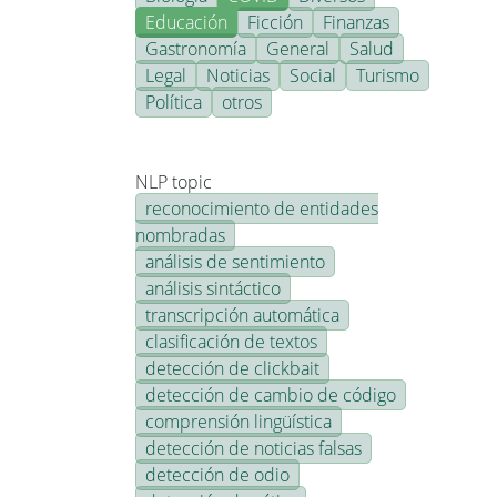
Educación
Ficción
Finanzas
Gastronomía
General
Salud
Legal
Noticias
Social
Turismo
Política
otros
NLP topic
reconocimiento de entidades
nombradas
análisis de sentimiento
análisis sintáctico
transcripción automática
clasificación de textos
detección de clickbait
detección de cambio de código
comprensión lingüística
detección de noticias falsas
detección de odio