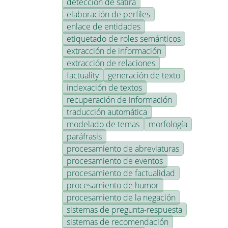
detección de sátira
elaboración de perfiles
enlace de entidades
etiquetado de roles semánticos
extracción de información
extracción de relaciones
factuality
generación de texto
indexación de textos
recuperación de información
traducción automática
modelado de temas
morfología
paráfrasis
procesamiento de abreviaturas
procesamiento de eventos
procesamiento de factualidad
procesamiento de humor
procesamiento de la negación
sistemas de pregunta-respuesta
sistemas de recomendación