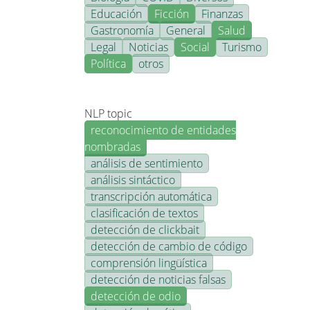
Educación
Ficción
Finanzas
Gastronomía
General
Salud
Legal
Noticias
Social
Turismo
Política
otros
NLP topic
reconocimiento de entidades
nombradas
análisis de sentimiento
análisis sintáctico
transcripción automática
clasificación de textos
detección de clickbait
detección de cambio de código
comprensión lingüística
detección de noticias falsas
detección de odio