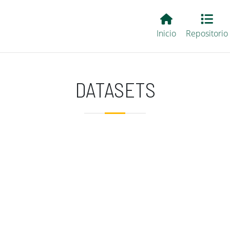
Main EvALL
Inicio
Repositorio
DATASETS