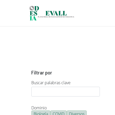
Pasar al contenido principal
Filtrar por
Buscar palabras clave
Dominio
Biología
COVID
Diversos