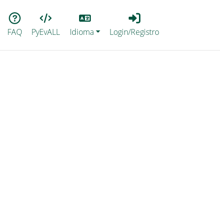
Lang
Login_Registro
FAQ
PyEvALL
Idioma
Login/Registro