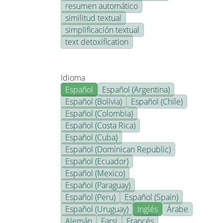
resumen automático
similitud textual
simplificación textual
text detoxification
Idioma
Español
Español (Argentina)
Español (Bolivia)
Español (Chile)
Español (Colombia)
Español (Costa Rica)
Español (Cuba)
Español (Dominican Republic)
Español (Ecuador)
Español (Mexico)
Español (Paraguay)
Español (Peru)
Español (Spain)
Español (Uruguay)
Inglés
Árabe
Alemán
Farsi
Francés