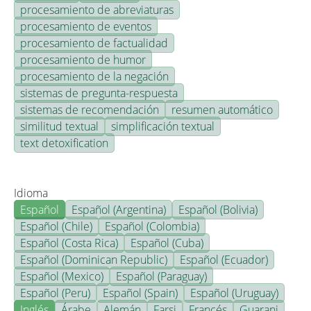
procesamiento de abreviaturas
procesamiento de eventos
procesamiento de factualidad
procesamiento de humor
procesamiento de la negación
sistemas de pregunta-respuesta
sistemas de recomendación
resumen automático
similitud textual
simplificación textual
text detoxification
Idioma
Español
Español (Argentina)
Español (Bolivia)
Español (Chile)
Español (Colombia)
Español (Costa Rica)
Español (Cuba)
Español (Dominican Republic)
Español (Ecuador)
Español (Mexico)
Español (Paraguay)
Español (Peru)
Español (Spain)
Español (Uruguay)
Inglés
Árabe
Alemán
Farsi
Francés
Guarani