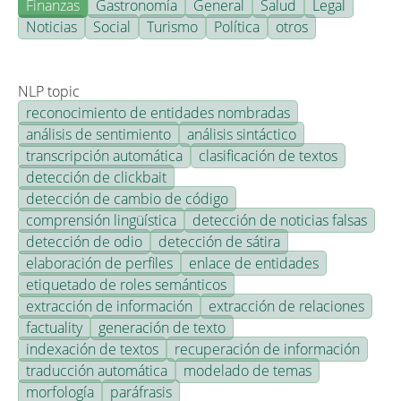
Finanzas
Gastronomía
General
Salud
Legal
Noticias
Social
Turismo
Política
otros
NLP topic
reconocimiento de entidades nombradas
análisis de sentimiento
análisis sintáctico
transcripción automática
clasificación de textos
detección de clickbait
detección de cambio de código
comprensión lingüística
detección de noticias falsas
detección de odio
detección de sátira
elaboración de perfiles
enlace de entidades
etiquetado de roles semánticos
extracción de información
extracción de relaciones
factuality
generación de texto
indexación de textos
recuperación de información
traducción automática
modelado de temas
morfología
paráfrasis