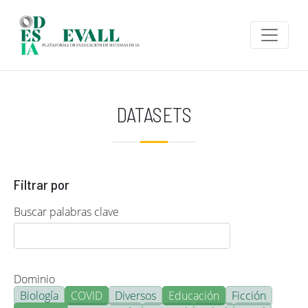
Pasar al contenido principal
DATASETS
Filtrar por
Buscar palabras clave
Dominio
Biología
COVID
Diversos
Educación
Ficción