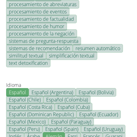
procesamiento de abreviaturas
procesamiento de eventos
procesamiento de factualidad
procesamiento de humor
procesamiento de la negación
sistemas de pregunta-respuesta
sistemas de recomendación
resumen automático
similitud textual
simplificación textual
text detoxification
Idioma
Español
Español (Argentina)
Español (Bolivia)
Español (Chile)
Español (Colombia)
Español (Costa Rica)
Español (Cuba)
Español (Dominican Republic)
Español (Ecuador)
Español (Mexico)
Español (Paraguay)
Español (Peru)
Español (Spain)
Español (Uruguay)
Inglés
Árabe
Alemán
Farsi
Francés
Guarani