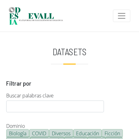
Pasar al contenido principal
DATASETS
Filtrar por
Buscar palabras clave
Dominio
Biología
COVID
Diversos
Educación
Ficción