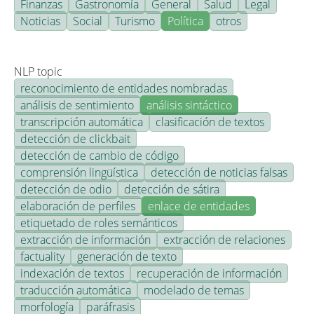
Finanzas
Gastronomía
General
Salud
Legal
Noticias
Social
Turismo
Política
otros
NLP topic
reconocimiento de entidades nombradas
análisis de sentimiento
análisis sintáctico
transcripción automática
clasificación de textos
detección de clickbait
detección de cambio de código
comprensión lingüística
detección de noticias falsas
detección de odio
detección de sátira
elaboración de perfiles
enlace de entidades
etiquetado de roles semánticos
extracción de información
extracción de relaciones
factuality
generación de texto
indexación de textos
recuperación de información
traducción automática
modelado de temas
morfología
paráfrasis