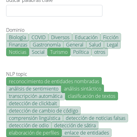
Buscar palabras clave
Dominio
Biología
COVID
Diversos
Educación
Ficción
Finanzas
Gastronomía
General
Salud
Legal
Noticias
Social
Turismo
Política
otros
NLP topic
reconocimiento de entidades nombradas
análisis de sentimiento
análisis sintáctico
transcripción automática
clasificación de textos
detección de clickbait
detección de cambio de código
comprensión lingüística
detección de noticias falsas
detección de odio
detección de sátira
elaboración de perfiles
enlace de entidades