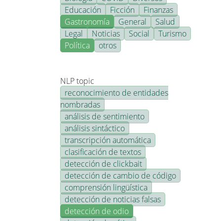
Educación
Ficción
Finanzas
Gastronomía
General
Salud
Legal
Noticias
Social
Turismo
Política
otros
NLP topic
reconocimiento de entidades
nombradas
análisis de sentimiento
análisis sintáctico
transcripción automática
clasificación de textos
detección de clickbait
detección de cambio de código
comprensión lingüística
detección de noticias falsas
detección de odio