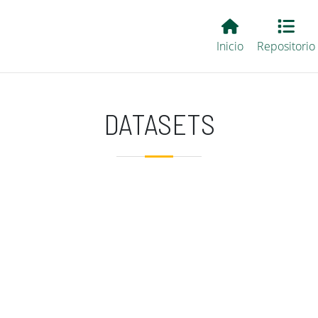
Main EvALL
Inicio
Repositorio
DATASETS