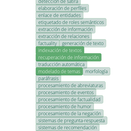
detección de sátira
elaboración de perfiles
enlace de entidades
etiquetado de roles semánticos
extracción de información
extracción de relaciones
factuality
generación de texto
indexación de textos
recuperación de información
traducción automática
modelado de temas
morfología
paráfrasis
procesamiento de abreviaturas
procesamiento de eventos
procesamiento de factualidad
procesamiento de humor
procesamiento de la negación
sistemas de pregunta-respuesta
sistemas de recomendación