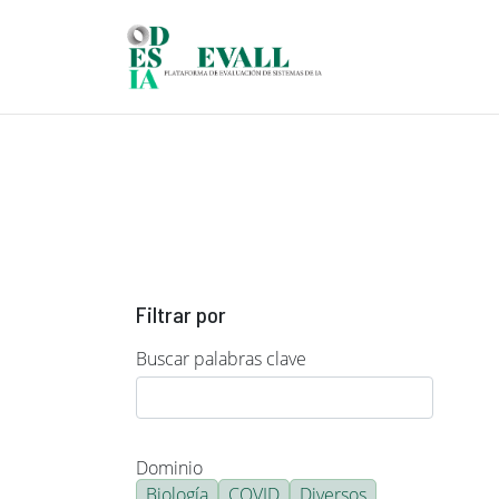
Pasar al contenido principal
Filtrar por
Buscar palabras clave
Dominio
Biología
COVID
Diversos