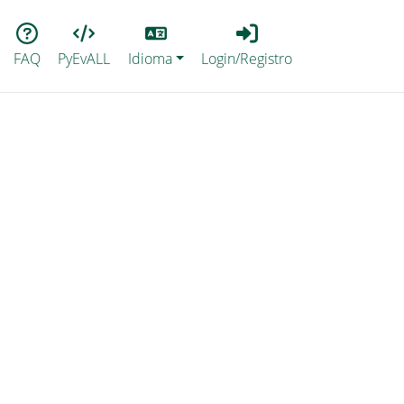
Lang
Login_Registro
FAQ
PyEvALL
Idioma
Login/Registro