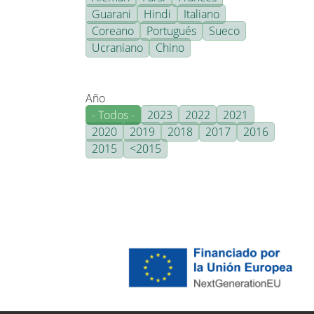
Guarani
Hindi
Italiano
Coreano
Portugués
Sueco
Ucraniano
Chino
Año
- Todos -
2023
2022
2021
2020
2019
2018
2017
2016
2015
<2015