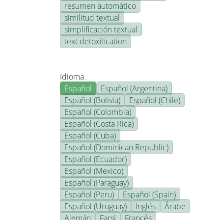
resumen automático
similitud textual
simplificación textual
text detoxification
Idioma
Español
Español (Argentina)
Español (Bolivia)
Español (Chile)
Español (Colombia)
Español (Costa Rica)
Español (Cuba)
Español (Dominican Republic)
Español (Ecuador)
Español (Mexico)
Español (Paraguay)
Español (Peru)
Español (Spain)
Español (Uruguay)
Inglés
Árabe
Alemán
Farsi
Francés