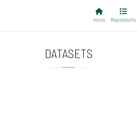
Main EvALL
Inicio
Repositorio
DATASETS