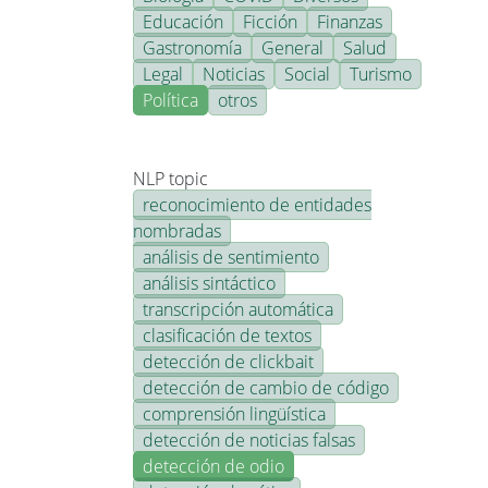
Educación
Ficción
Finanzas
Gastronomía
General
Salud
Legal
Noticias
Social
Turismo
Política
otros
NLP topic
reconocimiento de entidades
nombradas
análisis de sentimiento
análisis sintáctico
transcripción automática
clasificación de textos
detección de clickbait
detección de cambio de código
comprensión lingüística
detección de noticias falsas
detección de odio