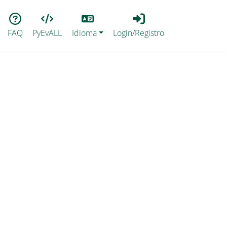
Lang
Login_Registro
FAQ
PyEvALL
Idioma
Login/Registro