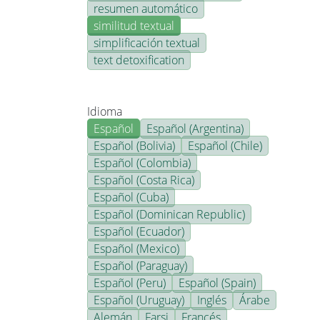
resumen automático
similitud textual
simplificación textual
text detoxification
Idioma
Español
Español (Argentina)
Español (Bolivia)
Español (Chile)
Español (Colombia)
Español (Costa Rica)
Español (Cuba)
Español (Dominican Republic)
Español (Ecuador)
Español (Mexico)
Español (Paraguay)
Español (Peru)
Español (Spain)
Español (Uruguay)
Inglés
Árabe
Alemán
Farsi
Francés