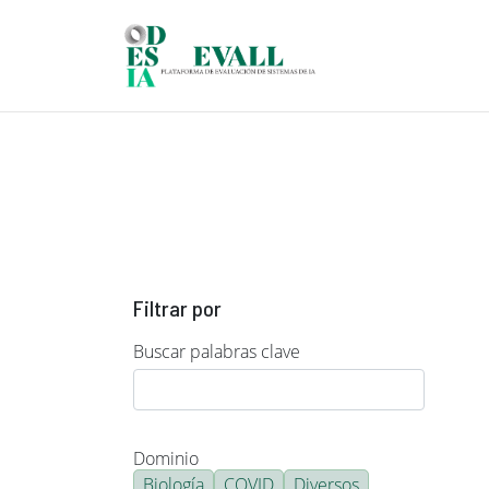
Pasar al contenido principal
Filtrar por
Buscar palabras clave
Dominio
Biología
COVID
Diversos