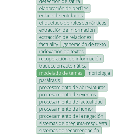
detección de sátira
elaboración de perfiles
enlace de entidades
etiquetado de roles semánticos
extracción de información
extracción de relaciones
factuality
generación de texto
indexación de textos
recuperación de información
traducción automática
modelado de temas
morfología
paráfrasis
procesamiento de abreviaturas
procesamiento de eventos
procesamiento de factualidad
procesamiento de humor
procesamiento de la negación
sistemas de pregunta-respuesta
sistemas de recomendación