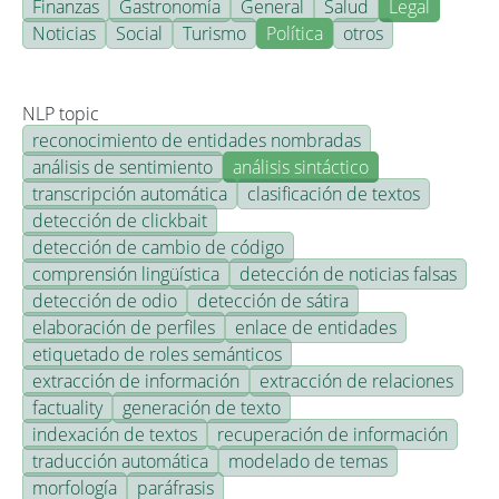
Finanzas
Gastronomía
General
Salud
Legal
Noticias
Social
Turismo
Política
otros
NLP topic
reconocimiento de entidades nombradas
análisis de sentimiento
análisis sintáctico
transcripción automática
clasificación de textos
detección de clickbait
detección de cambio de código
comprensión lingüística
detección de noticias falsas
detección de odio
detección de sátira
elaboración de perfiles
enlace de entidades
etiquetado de roles semánticos
extracción de información
extracción de relaciones
factuality
generación de texto
indexación de textos
recuperación de información
traducción automática
modelado de temas
morfología
paráfrasis