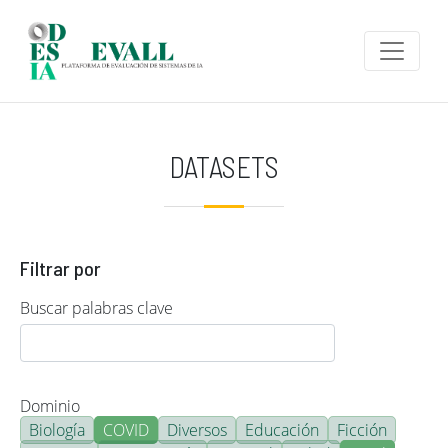
Pasar al contenido principal
DATASETS
Filtrar por
Buscar palabras clave
Dominio
Biología
COVID
Diversos
Educación
Ficción