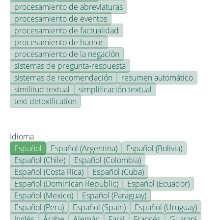
procesamiento de abreviaturas
procesamiento de eventos
procesamiento de factualidad
procesamiento de humor
procesamiento de la negación
sistemas de pregunta-respuesta
sistemas de recomendación
resumen automático
similitud textual
simplificación textual
text detoxification
Idioma
Español
Español (Argentina)
Español (Bolivia)
Español (Chile)
Español (Colombia)
Español (Costa Rica)
Español (Cuba)
Español (Dominican Republic)
Español (Ecuador)
Español (Mexico)
Español (Paraguay)
Español (Peru)
Español (Spain)
Español (Uruguay)
Inglés
Árabe
Alemán
Farsi
Francés
Guarani