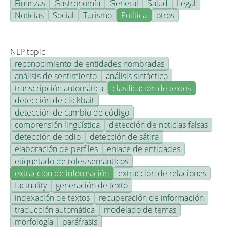
Finanzas
Gastronomía
General
Salud
Legal
Noticias
Social
Turismo
Política
otros
NLP topic
reconocimiento de entidades nombradas
análisis de sentimiento
análisis sintáctico
transcripción automática
clasificación de textos
detección de clickbait
detección de cambio de código
comprensión lingüística
detección de noticias falsas
detección de odio
detección de sátira
elaboración de perfiles
enlace de entidades
etiquetado de roles semánticos
extracción de información
extracción de relaciones
factuality
generación de texto
indexación de textos
recuperación de información
traducción automática
modelado de temas
morfología
paráfrasis