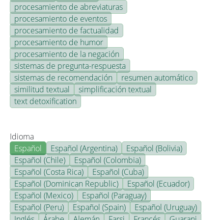
procesamiento de abreviaturas
procesamiento de eventos
procesamiento de factualidad
procesamiento de humor
procesamiento de la negación
sistemas de pregunta-respuesta
sistemas de recomendación
resumen automático
similitud textual
simplificación textual
text detoxification
Idioma
Español
Español (Argentina)
Español (Bolivia)
Español (Chile)
Español (Colombia)
Español (Costa Rica)
Español (Cuba)
Español (Dominican Republic)
Español (Ecuador)
Español (Mexico)
Español (Paraguay)
Español (Peru)
Español (Spain)
Español (Uruguay)
Inglés
Árabe
Alemán
Farsi
Francés
Guarani