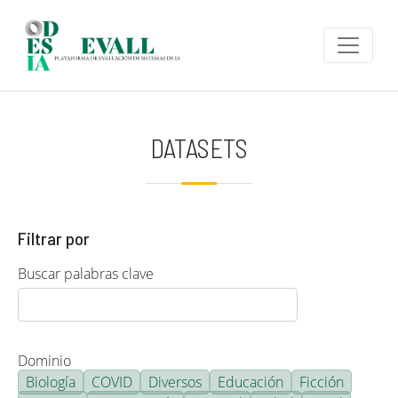
Pasar al contenido principal
DATASETS
Filtrar por
Buscar palabras clave
Dominio
Biología
COVID
Diversos
Educación
Ficción