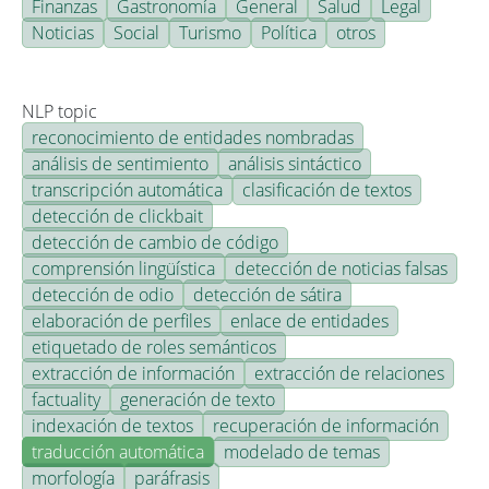
Finanzas
Gastronomía
General
Salud
Legal
Noticias
Social
Turismo
Política
otros
NLP topic
reconocimiento de entidades nombradas
análisis de sentimiento
análisis sintáctico
transcripción automática
clasificación de textos
detección de clickbait
detección de cambio de código
comprensión lingüística
detección de noticias falsas
detección de odio
detección de sátira
elaboración de perfiles
enlace de entidades
etiquetado de roles semánticos
extracción de información
extracción de relaciones
factuality
generación de texto
indexación de textos
recuperación de información
traducción automática
modelado de temas
morfología
paráfrasis