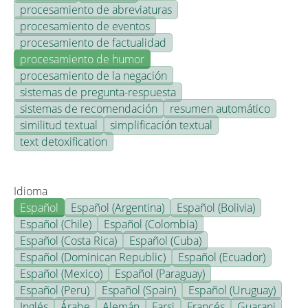
procesamiento de abreviaturas
procesamiento de eventos
procesamiento de factualidad
procesamiento de humor
procesamiento de la negación
sistemas de pregunta-respuesta
sistemas de recomendación
resumen automático
similitud textual
simplificación textual
text detoxification
Idioma
Español
Español (Argentina)
Español (Bolivia)
Español (Chile)
Español (Colombia)
Español (Costa Rica)
Español (Cuba)
Español (Dominican Republic)
Español (Ecuador)
Español (Mexico)
Español (Paraguay)
Español (Peru)
Español (Spain)
Español (Uruguay)
Inglés
Árabe
Alemán
Farsi
Francés
Guarani