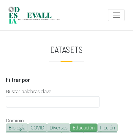
Pasar al contenido principal
DATASETS
Filtrar por
Buscar palabras clave
Dominio
Biología
COVID
Diversos
Educación
Ficción