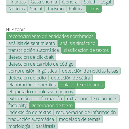
Finanzas
Gastronomía
General
Salud
Legal
Noticias
Social
Turismo
Política
otros
NLP topic
reconocimiento de entidades nombradas
análisis de sentimiento
análisis sintáctico
transcripción automática
clasificación de textos
detección de clickbait
detección de cambio de código
comprensión lingüística
detección de noticias falsas
detección de odio
detección de sátira
elaboración de perfiles
enlace de entidades
etiquetado de roles semánticos
extracción de información
extracción de relaciones
factuality
generación de texto
indexación de textos
recuperación de información
traducción automática
modelado de temas
morfología
paráfrasis