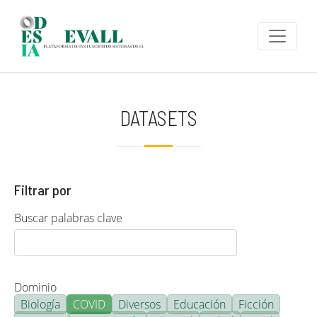
Pasar al contenido principal
DATASETS
Filtrar por
Buscar palabras clave
Dominio
Biología
COVID
Diversos
Educación
Ficción