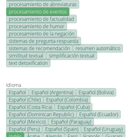
procesamiento de abreviaturas
procesamiento de eventos
procesamiento de factualidad
procesamiento de humor
procesamiento de la negación
sistemas de pregunta-respuesta
sistemas de recomendación
resumen automático
similitud textual
simplificación textual
text detoxification
Idioma
Español
Español (Argentina)
Español (Bolivia)
Español (Chile)
Español (Colombia)
Español (Costa Rica)
Español (Cuba)
Español (Dominican Republic)
Español (Ecuador)
Español (Mexico)
Español (Paraguay)
Español (Peru)
Español (Spain)
Español (Uruguay)
Inglés
Árabe
Alemán
Farsi
Francés
Guarani