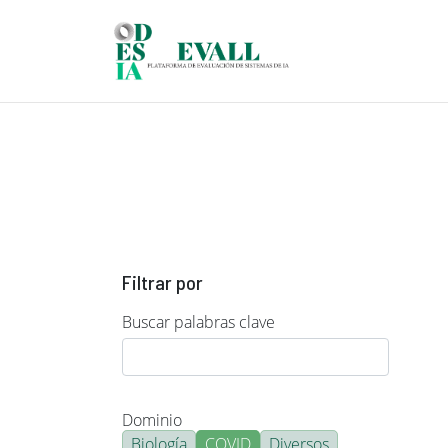
Pasar al contenido principal
Filtrar por
Buscar palabras clave
Dominio
Biología
COVID
Diversos