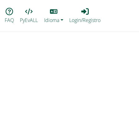
Lang
Login_Registro
FAQ
PyEvALL
Idioma
Login/Registro