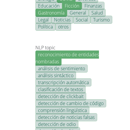
Educación
Ficción
Finanzas
Gastronomía
General
Salud
Legal
Noticias
Social
Turismo
Política
otros
NLP topic
reconocimiento de entidades
nombradas
análisis de sentimiento
análisis sintáctico
transcripción automática
clasificación de textos
detección de clickbait
detección de cambio de código
comprensión lingüística
detección de noticias falsas
detección de odio