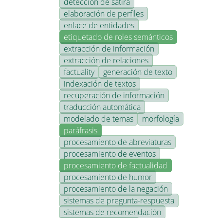
detección de sátira
elaboración de perfiles
enlace de entidades
etiquetado de roles semánticos
extracción de información
extracción de relaciones
factuality
generación de texto
indexación de textos
recuperación de información
traducción automática
modelado de temas
morfología
paráfrasis
procesamiento de abreviaturas
procesamiento de eventos
procesamiento de factualidad
procesamiento de humor
procesamiento de la negación
sistemas de pregunta-respuesta
sistemas de recomendación