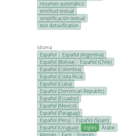
resumen automático
similitud textual
simplificación textual
text detoxification
Idioma
Español
Español (Argentina)
Español (Bolivia)
Español (Chile)
Español (Colombia)
Español (Costa Rica)
Español (Cuba)
Español (Dominican Republic)
Español (Ecuador)
Español (Mexico)
Español (Paraguay)
Español (Peru)
Español (Spain)
Español (Uruguay)
Inglés
Árabe
Alemán
Farsi
Francés