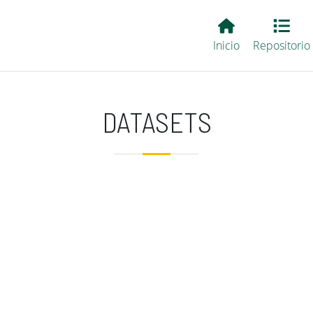
Main EvALL
Inicio
Repositorio
DATASETS