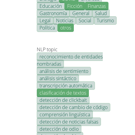
Educación
Ficción
Finanzas
Gastronomía
General
Salud
Legal
Noticias
Social
Turismo
Política
otros
NLP topic
reconocimiento de entidades
nombradas
análisis de sentimiento
análisis sintáctico
transcripción automática
clasificación de textos
detección de clickbait
detección de cambio de código
comprensión lingüística
detección de noticias falsas
detección de odio