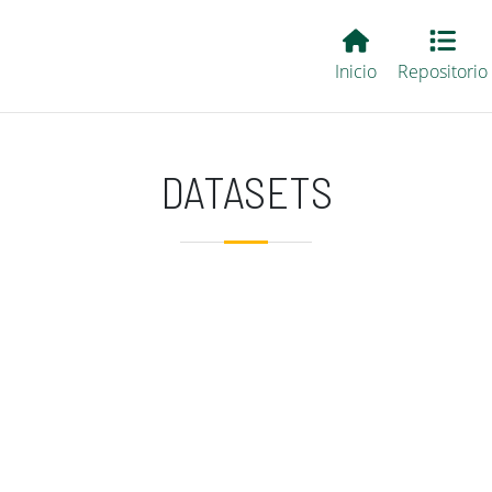
Main EvALL
Inicio
Repositorio
DATASETS