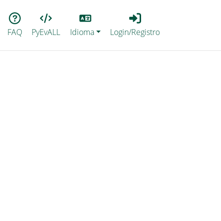
Lang
Login_Registro
FAQ
PyEvALL
Idioma
Login/Registro