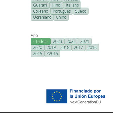
Guarani
Hindi
Italiano
Coreano
Portugués
Sueco
Ucraniano
Chino
Año
- Todos -
2023
2022
2021
2020
2019
2018
2017
2016
2015
<2015