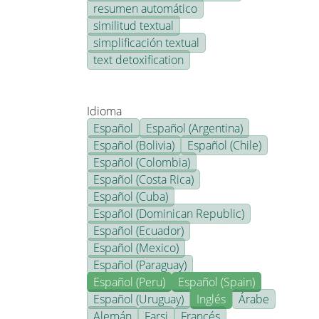
resumen automático
similitud textual
simplificación textual
text detoxification
Idioma
Español
Español (Argentina)
Español (Bolivia)
Español (Chile)
Español (Colombia)
Español (Costa Rica)
Español (Cuba)
Español (Dominican Republic)
Español (Ecuador)
Español (Mexico)
Español (Paraguay)
Español (Peru)
Español (Spain)
Español (Uruguay)
Inglés
Árabe
Alemán
Farsi
Francés