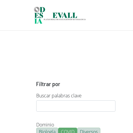
Pasar al contenido principal
Filtrar por
Buscar palabras clave
Dominio
Biología
COVID
Diversos