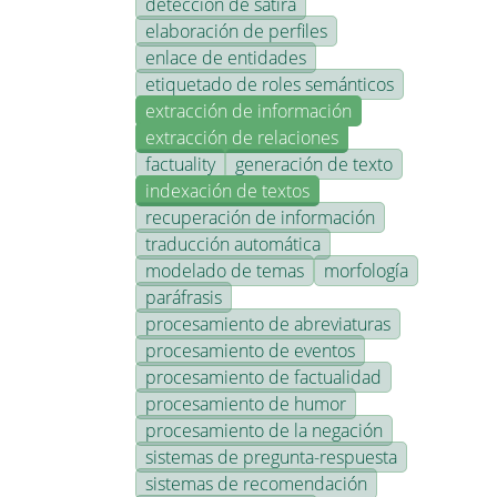
detección de sátira
elaboración de perfiles
enlace de entidades
etiquetado de roles semánticos
extracción de información
extracción de relaciones
factuality
generación de texto
indexación de textos
recuperación de información
traducción automática
modelado de temas
morfología
paráfrasis
procesamiento de abreviaturas
procesamiento de eventos
procesamiento de factualidad
procesamiento de humor
procesamiento de la negación
sistemas de pregunta-respuesta
sistemas de recomendación