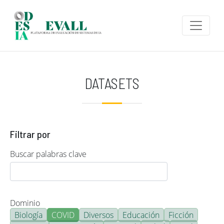
Pasar al contenido principal
DATASETS
Filtrar por
Buscar palabras clave
Dominio
Biología
COVID
Diversos
Educación
Ficción