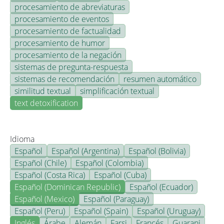
procesamiento de abreviaturas
procesamiento de eventos
procesamiento de factualidad
procesamiento de humor
procesamiento de la negación
sistemas de pregunta-respuesta
sistemas de recomendación
resumen automático
similitud textual
simplificación textual
text detoxification
Idioma
Español
Español (Argentina)
Español (Bolivia)
Español (Chile)
Español (Colombia)
Español (Costa Rica)
Español (Cuba)
Español (Dominican Republic)
Español (Ecuador)
Español (Mexico)
Español (Paraguay)
Español (Peru)
Español (Spain)
Español (Uruguay)
Inglés
Árabe
Alemán
Farsi
Francés
Guarani