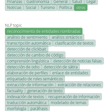
Finanzas
Gastronomía
General
Salud
Legal
Noticias
Social
Turismo
Política
otros
NLP topic
reconocimiento de entidades nombradas
análisis de sentimiento
análisis sintáctico
transcripción automática
clasificación de textos
detección de clickbait
detección de cambio de código
comprensión lingüística
detección de noticias falsas
detección de odio
detección de sátira
elaboración de perfiles
enlace de entidades
etiquetado de roles semánticos
extracción de información
extracción de relaciones
factuality
generación de texto
indexación de textos
recuperación de información
traducción automática
modelado de temas
morfología
paráfrasis