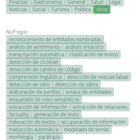
Finanzas
Gastronomía
General
Salud
Legal
Noticias
Social
Turismo
Política
otros
NLP topic
reconocimiento de entidades nombradas
análisis de sentimiento
análisis sintáctico
transcripción automática
clasificación de textos
detección de clickbait
detección de cambio de código
comprensión lingüística
detección de noticias falsas
detección de odio
detección de sátira
elaboración de perfiles
enlace de entidades
etiquetado de roles semánticos
extracción de información
extracción de relaciones
factuality
generación de texto
indexación de textos
recuperación de información
traducción automática
modelado de temas
morfología
paráfrasis