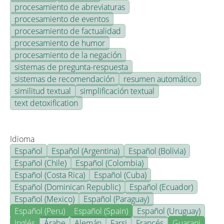
procesamiento de abreviaturas
procesamiento de eventos
procesamiento de factualidad
procesamiento de humor
procesamiento de la negación
sistemas de pregunta-respuesta
sistemas de recomendación
resumen automático
similitud textual
simplificación textual
text detoxification
Idioma
Español
Español (Argentina)
Español (Bolivia)
Español (Chile)
Español (Colombia)
Español (Costa Rica)
Español (Cuba)
Español (Dominican Republic)
Español (Ecuador)
Español (Mexico)
Español (Paraguay)
Español (Peru)
Español (Spain)
Español (Uruguay)
Inglés
Árabe
Alemán
Farsi
Francés
Guarani