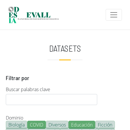
Pasar al contenido principal
DATASETS
Filtrar por
Buscar palabras clave
Dominio
Biología
COVID
Diversos
Educación
Ficción