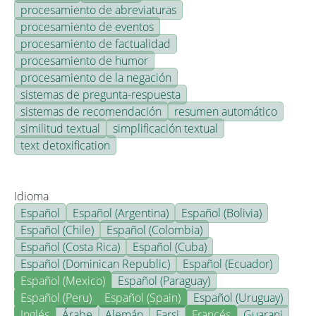
procesamiento de abreviaturas
procesamiento de eventos
procesamiento de factualidad
procesamiento de humor
procesamiento de la negación
sistemas de pregunta-respuesta
sistemas de recomendación
resumen automático
similitud textual
simplificación textual
text detoxification
Idioma
Español
Español (Argentina)
Español (Bolivia)
Español (Chile)
Español (Colombia)
Español (Costa Rica)
Español (Cuba)
Español (Dominican Republic)
Español (Ecuador)
Español (Mexico)
Español (Paraguay)
Español (Peru)
Español (Spain)
Español (Uruguay)
Inglés
Árabe
Alemán
Farsi
Francés
Guarani