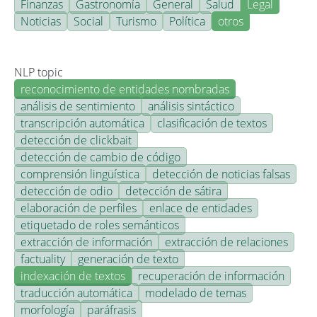
Finanzas
Gastronomía
General
Salud
Legal
Noticias
Social
Turismo
Política
otros
NLP topic
reconocimiento de entidades nombradas
análisis de sentimiento
análisis sintáctico
transcripción automática
clasificación de textos
detección de clickbait
detección de cambio de código
comprensión lingüística
detección de noticias falsas
detección de odio
detección de sátira
elaboración de perfiles
enlace de entidades
etiquetado de roles semánticos
extracción de información
extracción de relaciones
factuality
generación de texto
indexación de textos
recuperación de información
traducción automática
modelado de temas
morfología
paráfrasis