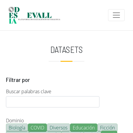
Pasar al contenido principal
DATASETS
Filtrar por
Buscar palabras clave
Dominio
Biología
COVID
Diversos
Educación
Ficción