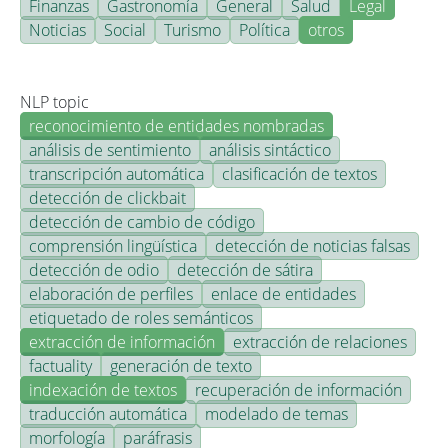
Finanzas
Gastronomía
General
Salud
Legal
Noticias
Social
Turismo
Política
otros
NLP topic
reconocimiento de entidades nombradas
análisis de sentimiento
análisis sintáctico
transcripción automática
clasificación de textos
detección de clickbait
detección de cambio de código
comprensión lingüística
detección de noticias falsas
detección de odio
detección de sátira
elaboración de perfiles
enlace de entidades
etiquetado de roles semánticos
extracción de información
extracción de relaciones
factuality
generación de texto
indexación de textos
recuperación de información
traducción automática
modelado de temas
morfología
paráfrasis