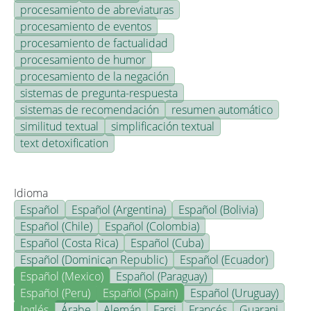
procesamiento de abreviaturas
procesamiento de eventos
procesamiento de factualidad
procesamiento de humor
procesamiento de la negación
sistemas de pregunta-respuesta
sistemas de recomendación
resumen automático
similitud textual
simplificación textual
text detoxification
Idioma
Español
Español (Argentina)
Español (Bolivia)
Español (Chile)
Español (Colombia)
Español (Costa Rica)
Español (Cuba)
Español (Dominican Republic)
Español (Ecuador)
Español (Mexico)
Español (Paraguay)
Español (Peru)
Español (Spain)
Español (Uruguay)
Inglés
Árabe
Alemán
Farsi
Francés
Guarani