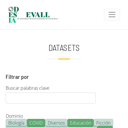
Pasar al contenido principal
DATASETS
Filtrar por
Buscar palabras clave
Dominio
Biología
COVID
Diversos
Educación
Ficción