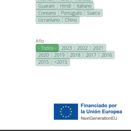
Guarani
Hindi
Italiano
Coreano
Portugués
Sueco
Ucraniano
Chino
Año
- Todos -
2023
2022
2021
2020
2019
2018
2017
2016
2015
<2015