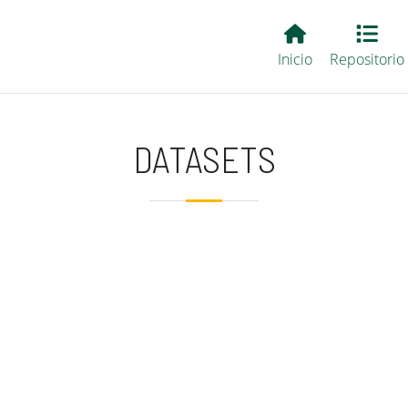
Main EvALL
Inicio
Repositorio
DATASETS