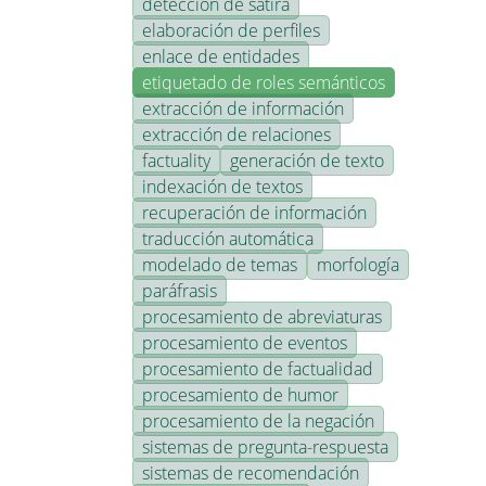
detección de sátira
elaboración de perfiles
enlace de entidades
etiquetado de roles semánticos
extracción de información
extracción de relaciones
factuality
generación de texto
indexación de textos
recuperación de información
traducción automática
modelado de temas
morfología
paráfrasis
procesamiento de abreviaturas
procesamiento de eventos
procesamiento de factualidad
procesamiento de humor
procesamiento de la negación
sistemas de pregunta-respuesta
sistemas de recomendación