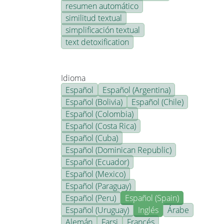
resumen automático
similitud textual
simplificación textual
text detoxification
Idioma
Español
Español (Argentina)
Español (Bolivia)
Español (Chile)
Español (Colombia)
Español (Costa Rica)
Español (Cuba)
Español (Dominican Republic)
Español (Ecuador)
Español (Mexico)
Español (Paraguay)
Español (Peru)
Español (Spain)
Español (Uruguay)
Inglés
Árabe
Alemán
Farsi
Francés