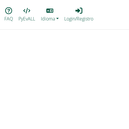
Lang
Login_Registro
FAQ
PyEvALL
Idioma
Login/Registro