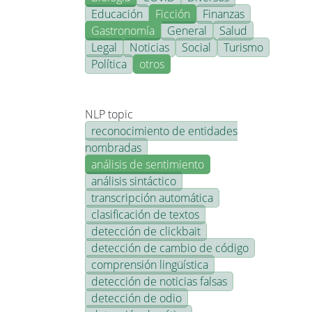
Educación
Ficción
Finanzas
Gastronomía
General
Salud
Legal
Noticias
Social
Turismo
Política
otros
NLP topic
reconocimiento de entidades
nombradas
análisis de sentimiento
análisis sintáctico
transcripción automática
clasificación de textos
detección de clickbait
detección de cambio de código
comprensión lingüística
detección de noticias falsas
detección de odio