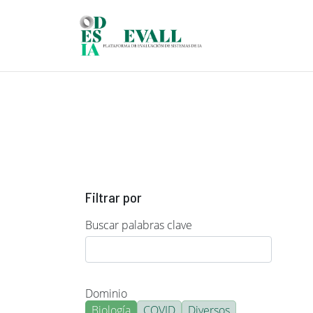
Pasar al contenido principal
Filtrar por
Buscar palabras clave
Dominio
Biología
COVID
Diversos