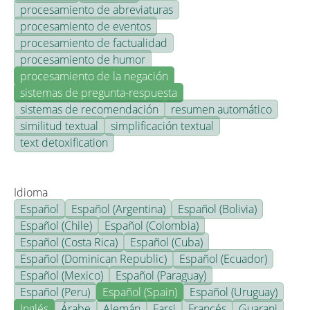
procesamiento de abreviaturas
procesamiento de eventos
procesamiento de factualidad
procesamiento de humor
procesamiento de la negación
sistemas de pregunta-respuesta
sistemas de recomendación
resumen automático
similitud textual
simplificación textual
text detoxification
Idioma
Español
Español (Argentina)
Español (Bolivia)
Español (Chile)
Español (Colombia)
Español (Costa Rica)
Español (Cuba)
Español (Dominican Republic)
Español (Ecuador)
Español (Mexico)
Español (Paraguay)
Español (Peru)
Español (Spain)
Español (Uruguay)
Inglés
Árabe
Alemán
Farsi
Francés
Guarani