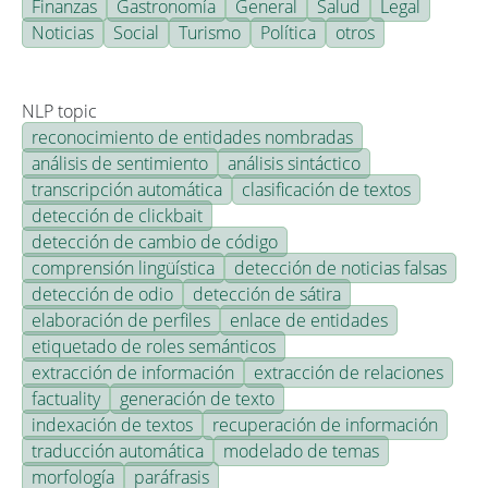
Finanzas
Gastronomía
General
Salud
Legal
Noticias
Social
Turismo
Política
otros
NLP topic
reconocimiento de entidades nombradas
análisis de sentimiento
análisis sintáctico
transcripción automática
clasificación de textos
detección de clickbait
detección de cambio de código
comprensión lingüística
detección de noticias falsas
detección de odio
detección de sátira
elaboración de perfiles
enlace de entidades
etiquetado de roles semánticos
extracción de información
extracción de relaciones
factuality
generación de texto
indexación de textos
recuperación de información
traducción automática
modelado de temas
morfología
paráfrasis