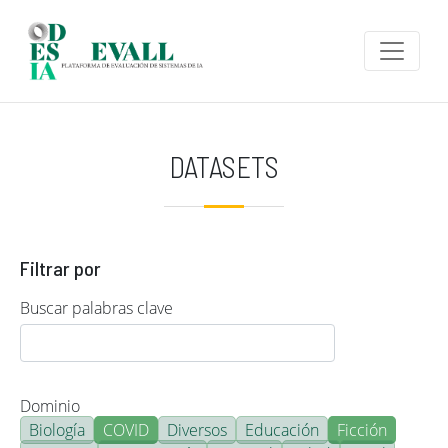
Pasar al contenido principal
DATASETS
Filtrar por
Buscar palabras clave
Dominio
Biología
COVID
Diversos
Educación
Ficción