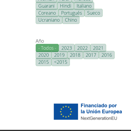
Guarani
Hindi
Italiano
Coreano
Portugués
Sueco
Ucraniano
Chino
Año
- Todos -
2023
2022
2021
2020
2019
2018
2017
2016
2015
<2015