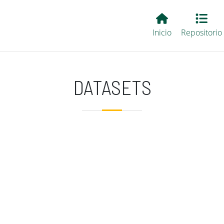
Main EvALL
Inicio
Repositorio
DATASETS