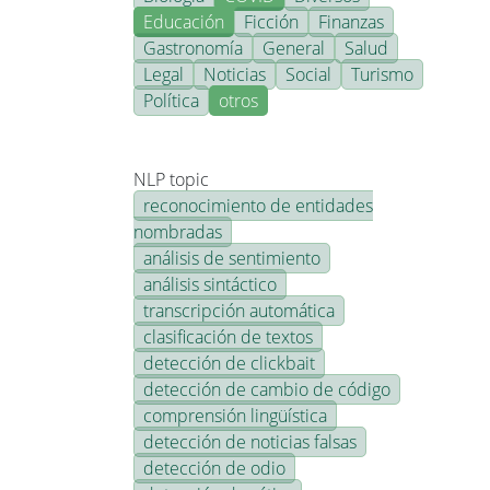
Educación
Ficción
Finanzas
Gastronomía
General
Salud
Legal
Noticias
Social
Turismo
Política
otros
NLP topic
reconocimiento de entidades
nombradas
análisis de sentimiento
análisis sintáctico
transcripción automática
clasificación de textos
detección de clickbait
detección de cambio de código
comprensión lingüística
detección de noticias falsas
detección de odio