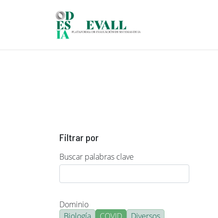
Pasar al contenido principal
Filtrar por
Buscar palabras clave
Dominio
Biología
COVID
Diversos