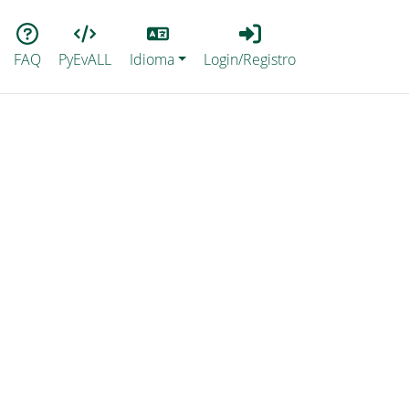
Lang
Login_Registro
FAQ
PyEvALL
Idioma
Login/Registro