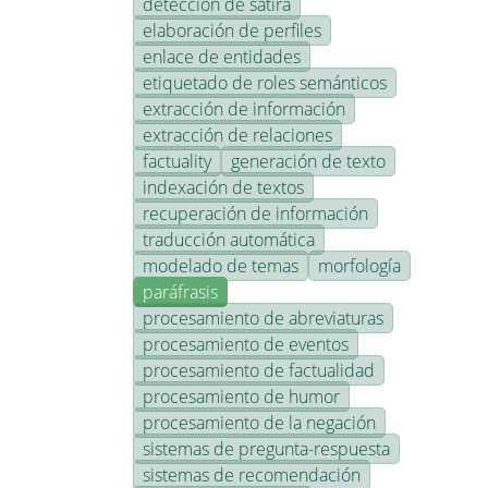
detección de sátira
elaboración de perfiles
enlace de entidades
etiquetado de roles semánticos
extracción de información
extracción de relaciones
factuality
generación de texto
indexación de textos
recuperación de información
traducción automática
modelado de temas
morfología
paráfrasis
procesamiento de abreviaturas
procesamiento de eventos
procesamiento de factualidad
procesamiento de humor
procesamiento de la negación
sistemas de pregunta-respuesta
sistemas de recomendación