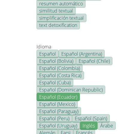
resumen automático
similitud textual
simplificación textual
text detoxification
Idioma
Español
Español (Argentina)
Español (Bolivia)
Español (Chile)
Español (Colombia)
Español (Costa Rica)
Español (Cuba)
Español (Dominican Republic)
Español (Ecuador)
Español (Mexico)
Español (Paraguay)
Español (Peru)
Español (Spain)
Español (Uruguay)
Inglés
Árabe
Alemán
Farsi
Francés