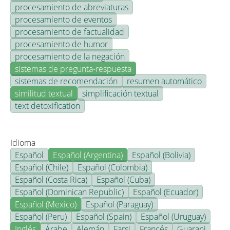
procesamiento de abreviaturas
procesamiento de eventos
procesamiento de factualidad
procesamiento de humor
procesamiento de la negación
sistemas de pregunta-respuesta
sistemas de recomendación
resumen automático
similitud textual
simplificación textual
text detoxification
Idioma
Español
Español (Argentina)
Español (Bolivia)
Español (Chile)
Español (Colombia)
Español (Costa Rica)
Español (Cuba)
Español (Dominican Republic)
Español (Ecuador)
Español (Mexico)
Español (Paraguay)
Español (Peru)
Español (Spain)
Español (Uruguay)
Inglés
Árabe
Alemán
Farsi
Francés
Guarani