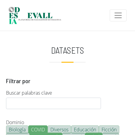
Pasar al contenido principal
DATASETS
Filtrar por
Buscar palabras clave
Dominio
Biología
COVID
Diversos
Educación
Ficción