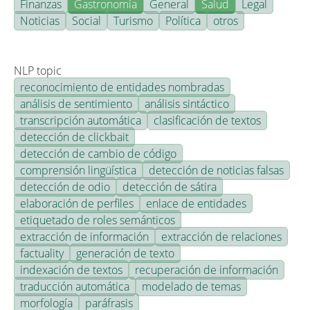
Finanzas
Gastronomía
General
Salud
Legal
Noticias
Social
Turismo
Política
otros
NLP topic
reconocimiento de entidades nombradas
análisis de sentimiento
análisis sintáctico
transcripción automática
clasificación de textos
detección de clickbait
detección de cambio de código
comprensión lingüística
detección de noticias falsas
detección de odio
detección de sátira
elaboración de perfiles
enlace de entidades
etiquetado de roles semánticos
extracción de información
extracción de relaciones
factuality
generación de texto
indexación de textos
recuperación de información
traducción automática
modelado de temas
morfología
paráfrasis