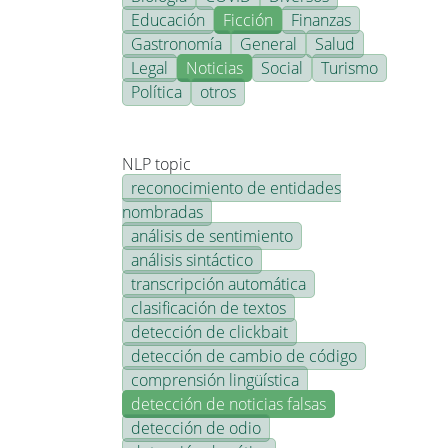
Educación
Ficción
Finanzas
Gastronomía
General
Salud
Legal
Noticias
Social
Turismo
Política
otros
NLP topic
reconocimiento de entidades
nombradas
análisis de sentimiento
análisis sintáctico
transcripción automática
clasificación de textos
detección de clickbait
detección de cambio de código
comprensión lingüística
detección de noticias falsas
detección de odio