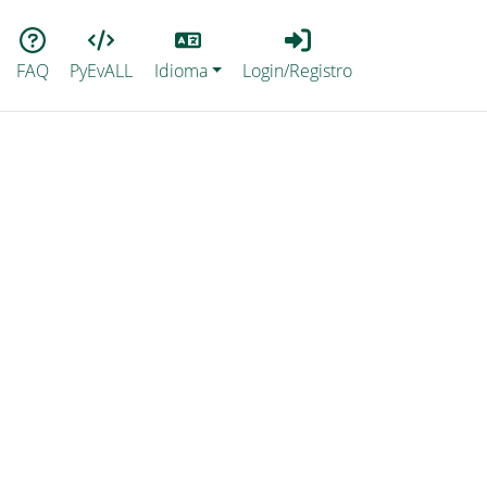
Lang
Login_Registro
FAQ
PyEvALL
Idioma
Login/Registro