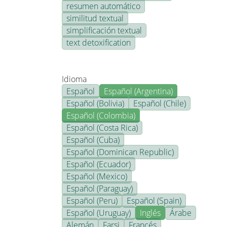
resumen automático
similitud textual
simplificación textual
text detoxification
Idioma
Español
Español (Argentina)
Español (Bolivia)
Español (Chile)
Español (Colombia)
Español (Costa Rica)
Español (Cuba)
Español (Dominican Republic)
Español (Ecuador)
Español (Mexico)
Español (Paraguay)
Español (Peru)
Español (Spain)
Español (Uruguay)
Inglés
Árabe
Alemán
Farsi
Francés