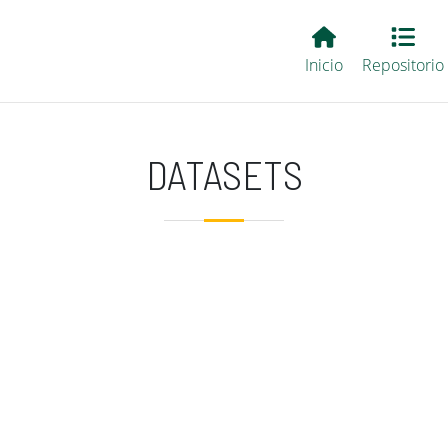
Main EvALL
Inicio
Repositorio
DATASETS