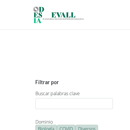
Pasar al contenido principal
Filtrar por
Buscar palabras clave
Dominio
Biología
COVID
Diversos