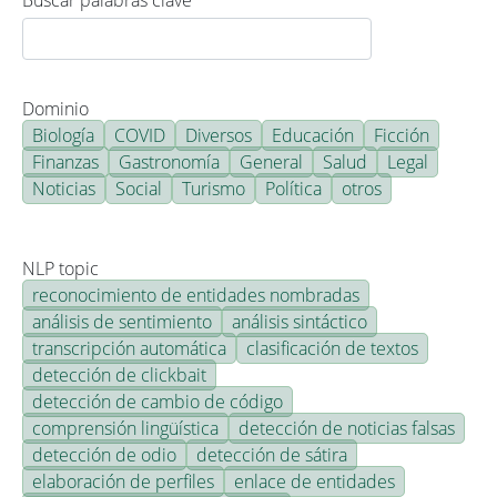
Buscar palabras clave
Dominio
Biología
COVID
Diversos
Educación
Ficción
Finanzas
Gastronomía
General
Salud
Legal
Noticias
Social
Turismo
Política
otros
NLP topic
reconocimiento de entidades nombradas
análisis de sentimiento
análisis sintáctico
transcripción automática
clasificación de textos
detección de clickbait
detección de cambio de código
comprensión lingüística
detección de noticias falsas
detección de odio
detección de sátira
elaboración de perfiles
enlace de entidades