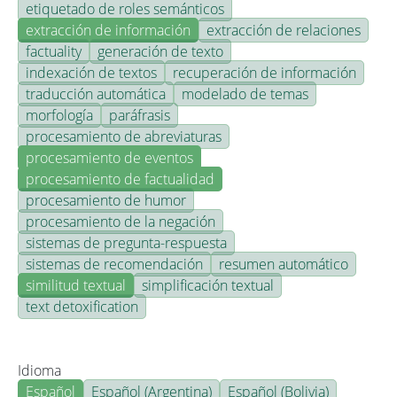
etiquetado de roles semánticos
extracción de información
extracción de relaciones
factuality
generación de texto
indexación de textos
recuperación de información
traducción automática
modelado de temas
morfología
paráfrasis
procesamiento de abreviaturas
procesamiento de eventos
procesamiento de factualidad
procesamiento de humor
procesamiento de la negación
sistemas de pregunta-respuesta
sistemas de recomendación
resumen automático
similitud textual
simplificación textual
text detoxification
Idioma
Español
Español (Argentina)
Español (Bolivia)