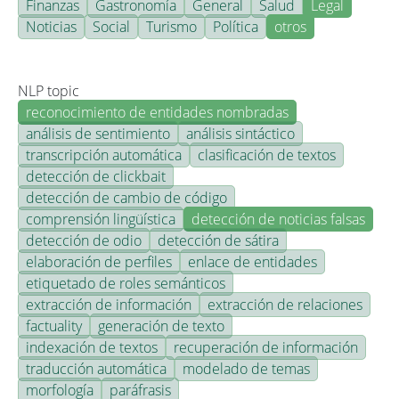
Finanzas
Gastronomía
General
Salud
Legal
Noticias
Social
Turismo
Política
otros
NLP topic
reconocimiento de entidades nombradas
análisis de sentimiento
análisis sintáctico
transcripción automática
clasificación de textos
detección de clickbait
detección de cambio de código
comprensión lingüística
detección de noticias falsas
detección de odio
detección de sátira
elaboración de perfiles
enlace de entidades
etiquetado de roles semánticos
extracción de información
extracción de relaciones
factuality
generación de texto
indexación de textos
recuperación de información
traducción automática
modelado de temas
morfología
paráfrasis