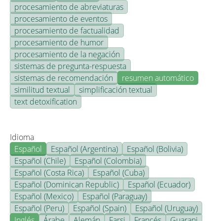
procesamiento de abreviaturas
procesamiento de eventos
procesamiento de factualidad
procesamiento de humor
procesamiento de la negación
sistemas de pregunta-respuesta
sistemas de recomendación
resumen automático
similitud textual
simplificación textual
text detoxification
Idioma
Español
Español (Argentina)
Español (Bolivia)
Español (Chile)
Español (Colombia)
Español (Costa Rica)
Español (Cuba)
Español (Dominican Republic)
Español (Ecuador)
Español (Mexico)
Español (Paraguay)
Español (Peru)
Español (Spain)
Español (Uruguay)
Inglés
Árabe
Alemán
Farsi
Francés
Guarani