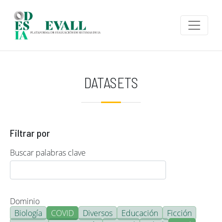
Pasar al contenido principal
DATASETS
Filtrar por
Buscar palabras clave
Dominio
Biología
COVID
Diversos
Educación
Ficción